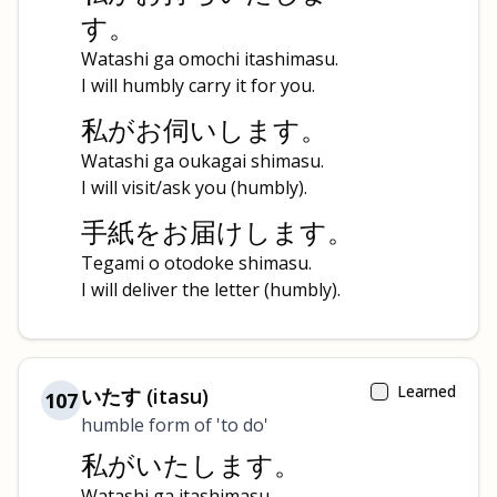
す。
Watashi ga omochi itashimasu.
I will humbly carry it for you.
私がお伺いします。
Watashi ga oukagai shimasu.
I will visit/ask you (humbly).
手紙をお届けします。
Tegami o otodoke shimasu.
I will deliver the letter (humbly).
Learned
いたす (itasu)
107
humble form of 'to do'
私がいたします。
Watashi ga itashimasu.