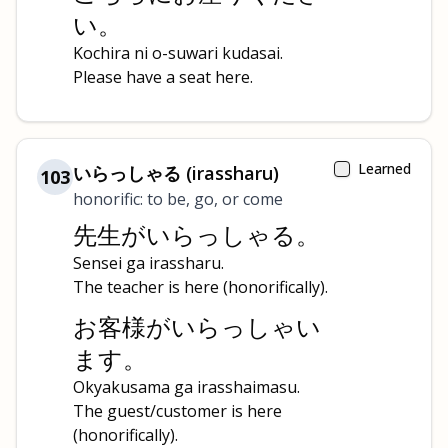
い。
Kochira ni o-suwari kudasai.
Please have a seat here.
Learned
いらっしゃる (irassharu)
103
honorific: to be, go, or come
先生がいらっしゃる。
Sensei ga irassharu.
The teacher is here (honorifically).
お客様がいらっしゃい
ます。
Okyakusama ga irasshaimasu.
The guest/customer is here
(honorifically).