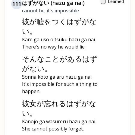
Learned
はずがない (hazu ga nai)
111
cannot be; it's impossible
彼が嘘をつくはずがな
い。
Kare ga uso o tsuku hazu ga nai.
There's no way he would lie.
そんなことがあるはず
がない。
Sonna koto ga aru hazu ga nai.
It's impossible for such a thing to
happen.
彼女が忘れるはずがな
い。
Kanojo ga wasureru hazu ga nai.
She cannot possibly forget.