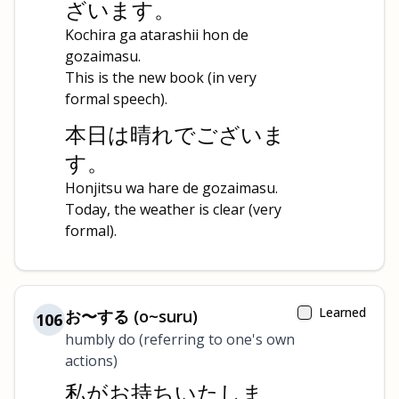
ざいます。
Kochira ga atarashii hon de
gozaimasu.
This is the new book (in very
formal speech).
本日は晴れでございま
す。
Honjitsu wa hare de gozaimasu.
Today, the weather is clear (very
formal).
Learned
お〜する (o~suru)
106
humbly do (referring to one's own
actions)
私がお持ちいたしま