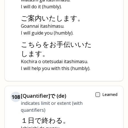
I will do it (humbly).
ご案内いたします。
Goannai itashimasu.
I will guide you (humbly).
こちらをお手伝いいた
します。
Kochira o otetsudai itashimasu.
I will help you with this (humbly).
Learned
[Quantifier]で (de)
108
indicates limit or extent (with
quantifiers)
１日で終わる。