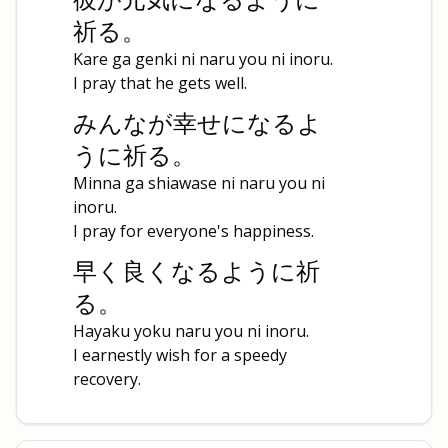
祈る。
Kare ga genki ni naru you ni inoru.
I pray that he gets well.
みんなが幸せになるよ
うに祈る。
Minna ga shiawase ni naru you ni
inoru.
I pray for everyone's happiness.
早く良くなるように祈
る。
Hayaku yoku naru you ni inoru.
I earnestly wish for a speedy
recovery.