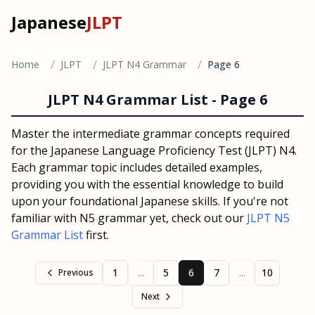
Japanese
JLPT
/
/
/
Home
JLPT
JLPT N4 Grammar
Page 6
JLPT N4 Grammar List -
Page 6
Master the intermediate grammar concepts required
for the Japanese Language Proficiency Test (JLPT) N4.
Each grammar topic includes detailed examples,
providing you with the essential knowledge to build
upon your foundational Japanese skills. If you're not
familiar with N5 grammar yet, check out our
JLPT N5
Grammar List
first.
1
...
5
6
7
...
10
Previous
Next