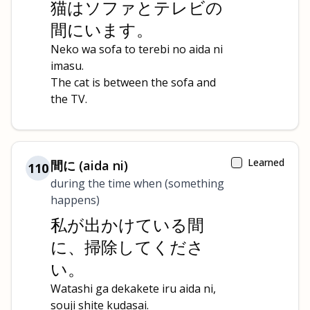
猫はソファとテレビの
間にいます。
Neko wa sofa to terebi no aida ni
imasu.
The cat is between the sofa and
the TV.
Learned
間に (aida ni)
110
during the time when (something
happens)
私が出かけている間
に、掃除してくださ
い。
Watashi ga dekakete iru aida ni,
souji shite kudasai.