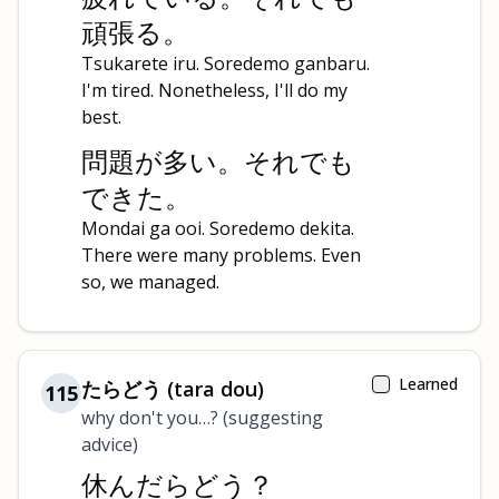
頑張る。
Tsukarete iru. Soredemo ganbaru.
I'm tired. Nonetheless, I'll do my
best.
問題が多い。それでも
できた。
Mondai ga ooi. Soredemo dekita.
There were many problems. Even
so, we managed.
Learned
たらどう (tara dou)
115
why don't you…? (suggesting
advice)
休んだらどう？