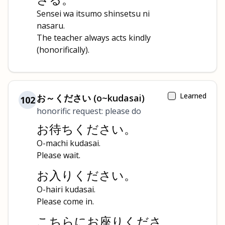
Sensei wa itsumo shinsetsu ni
nasaru.
The teacher always acts kindly
(honorifically).
Learned
お～ください (o~kudasai)
102
honorific request: please do
お待ちください。
O-machi kudasai.
Please wait.
お入りください。
O-hairi kudasai.
Please come in.
こちらにお座りくださ