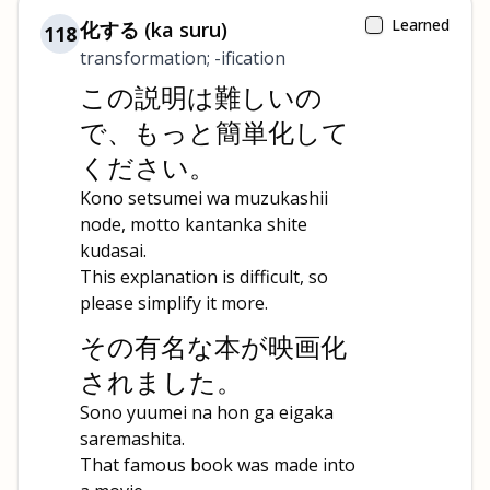
Learned
化する (ka suru)
118
transformation; -ification
この説明は難しいの
で、もっと簡単化して
ください。
Kono setsumei wa muzukashii
node, motto kantanka shite
kudasai.
This explanation is difficult, so
please simplify it more.
その有名な本が映画化
されました。
Sono yuumei na hon ga eigaka
saremashita.
That famous book was made into