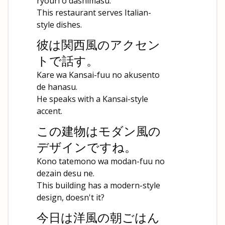
ryouri o dashimasu.
This restaurant serves Italian-
style dishes.
彼は関西風のアクセン
トで話す。
Kare wa Kansai-fuu no akusento
de hanasu.
He speaks with a Kansai-style
accent.
この建物はモダン風の
デザインですね。
Kono tatemono wa modan-fuu no
dezain desu ne.
This building has a modern-style
design, doesn't it?
今日は洋風の朝ごはん