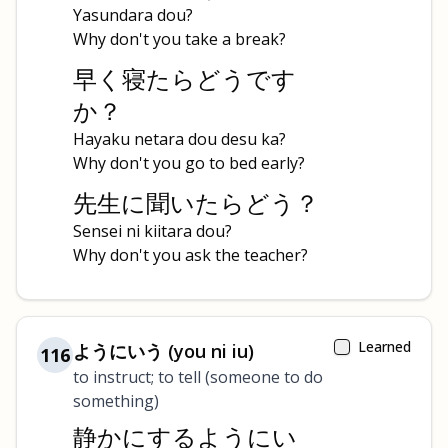
Yasundara dou?
Why don't you take a break?
早く寝たらどうです
か？
Hayaku netara dou desu ka?
Why don't you go to bed early?
先生に聞いたらどう？
Sensei ni kiitara dou?
Why don't you ask the teacher?
Learned
ようにいう (you ni iu)
116
to instruct; to tell (someone to do
something)
静かにするようにい