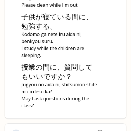
Please clean while I'm out.
子供が寝ている間に、
勉強する。
Kodomo ga nete iru aida ni,
benkyou suru.
I study while the children are
sleeping.
授業の間に、質問して
もいいですか？
Jugyou no aida ni, shitsumon shite
mo ii desu ka?
May I ask questions during the
class?