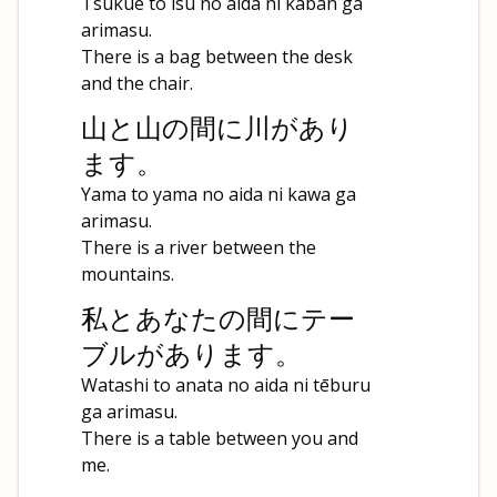
Tsukue to isu no aida ni kaban ga
arimasu.
There is a bag between the desk
and the chair.
山と山の間に川があり
ます。
Yama to yama no aida ni kawa ga
arimasu.
There is a river between the
mountains.
私とあなたの間にテー
ブルがあります。
Watashi to anata no aida ni tēburu
ga arimasu.
There is a table between you and
me.