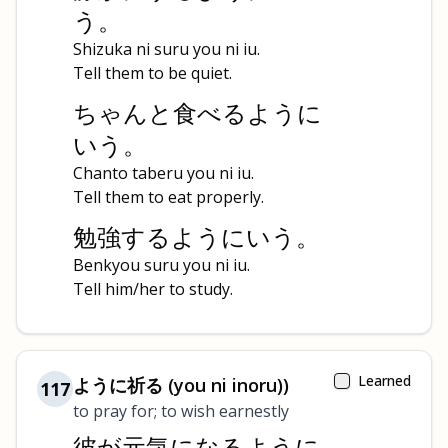
う。
Shizuka ni suru you ni iu.
Tell them to be quiet.
ちゃんと食べるように
いう。
Chanto taberu you ni iu.
Tell them to eat properly.
勉強するようにいう。
Benkyou suru you ni iu.
Tell him/her to study.
Learned
ように祈る (you ni inoru))
117
to pray for; to wish earnestly
彼が元気になるように