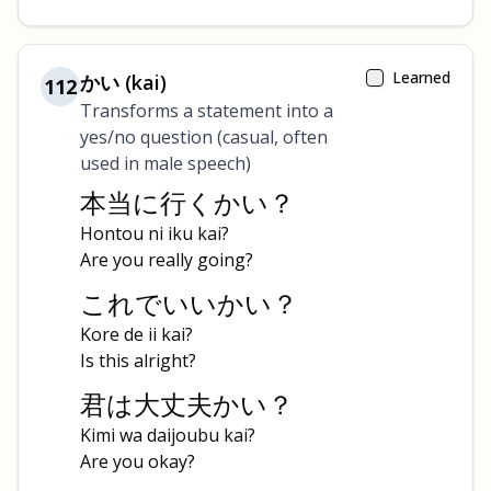
Learned
かい (kai)
112
Transforms a statement into a
yes/no question (casual, often
used in male speech)
本当に行くかい？
Hontou ni iku kai?
Are you really going?
これでいいかい？
Kore de ii kai?
Is this alright?
君は大丈夫かい？
Kimi wa daijoubu kai?
Are you okay?