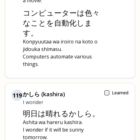
a movie.
コンピューターは色々
なことを自動化しま
す。
Konpyuutaa wa iroiro na koto o
jidouka shimasu.
Computers automate various
things.
Learned
かしら (kashira)
119
I wonder
明日は晴れるかしら。
Ashita wa hareru kashira.
I wonder if it will be sunny
tomorrow.