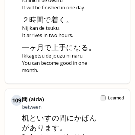
Ichinichi de owaru.
It will be finished in one day.
２時間で着く。
Nijikan de tsuku.
It arrives in two hours.
一ヶ月で上手になる。
Ikkagetsu de jouzu ni naru.
You can become good in one
month.
Learned
間 (aida)
109
between
机といすの間にかばん
があります。