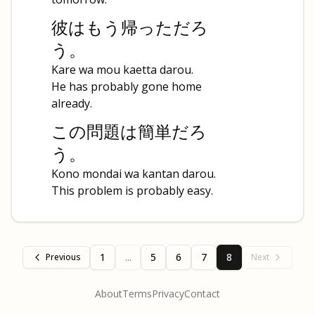
彼はもう帰っただろ
う。
Kare wa mou kaetta darou.
He has probably gone home
already.
この問題は簡単だろ
う。
Kono mondai wa kantan darou.
This problem is probably easy.
1
...
5
6
7
8
Previous
Next
About
Terms
Privacy
Contact