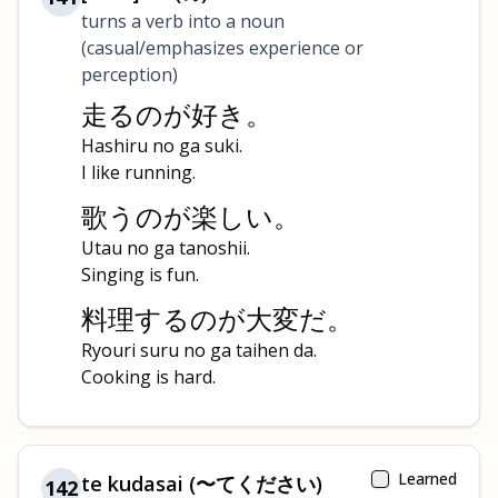
turns a verb into a noun
(casual/emphasizes experience or
perception)
走るのが好き。
Hashiru no ga suki.
I like running.
歌うのが楽しい。
Utau no ga tanoshii.
Singing is fun.
料理するのが大変だ。
Ryouri suru no ga taihen da.
Cooking is hard.
Learned
te kudasai (〜てください)
142