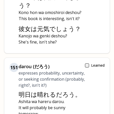
う？
Kono hon wa omoshiroi deshou?
This book is interesting, isn't it?
彼女は元気でしょう？
Kanojo wa genki deshou?
She's fine, isn't she?
Learned
darou (だろう)
151
expresses probability, uncertainty,
or seeking confirmation (probably,
right?, isn't it?)
明日は晴れるだろう。
Ashita wa hareru darou.
It will probably be sunny
tomorrow.