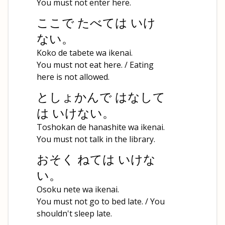
You must not enter here.
ここで たべては いけ
ない。
Koko de tabete wa ikenai.
You must not eat here. / Eating
here is not allowed.
としょかんで はなして
は いけない。
Toshokan de hanashite wa ikenai.
You must not talk in the library.
おそく ねては いけな
い。
Osoku nete wa ikenai.
You must not go to bed late. / You
shouldn't sleep late.