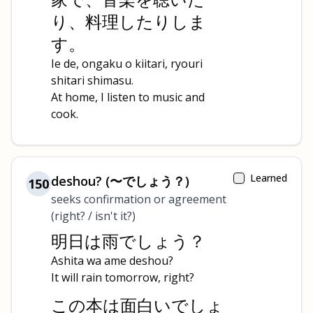
り、料理したりしま
す。
Ie de, ongaku o kiitari, ryouri
shitari shimasu.
At home, I listen to music and
cook.
Learned
deshou? (〜でしょう？)
150
seeks confirmation or agreement
(right? / isn't it?)
明日は雨でしょう？
Ashita wa ame deshou?
It will rain tomorrow, right?
この本は面白いでしょ