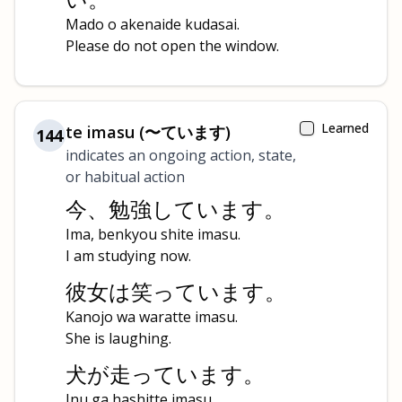
Mado o akenaide kudasai.
Please do not open the window.
Learned
te imasu (〜ています)
144
indicates an ongoing action, state,
or habitual action
今、勉強しています。
Ima, benkyou shite imasu.
I am studying now.
彼女は笑っています。
Kanojo wa waratte imasu.
She is laughing.
犬が走っています。
Inu ga hashitte imasu.