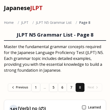
Japanese
JLPT
/
/
/
Home
JLPT
JLPT N5 Grammar List
Page 8
JLPT N5 Grammar List -
Page 8
Master the fundamental grammar concepts required
for the Japanese Language Proficiency Test (JLPT) N5.
Each grammar topic includes detailed examples,
providing you with the essential knowledge to build a
strong foundation in Japanese.
1
...
5
6
7
8
Previous
Next
Learned
[Verb] no (の)
141