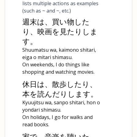
lists multiple actions as examples
(such as ~ and ~, etc.)
週末は、買い物した
り、映画を見たりしま
す。
Shuumatsu wa, kaimono shitari,
eiga o mitari shimasu.
On weekends, I do things like
shopping and watching movies.
休日は、散歩したり、
本を読んだりします。
Kyuujitsu wa, sanpo shitari, hon o
yondari shimasu.
On holidays, I go for walks and
read books.
家で、音楽を聴いた