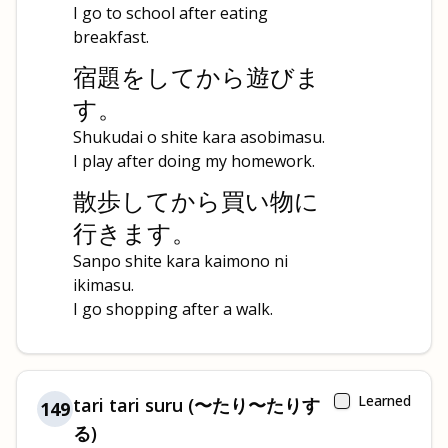
I go to school after eating
breakfast.
宿題をしてから遊びま
す。
Shukudai o shite kara asobimasu.
I play after doing my homework.
散歩してから買い物に
行きます。
Sanpo shite kara kaimono ni
ikimasu.
I go shopping after a walk.
Learned
tari tari suru (〜たり〜たりす
149
る)