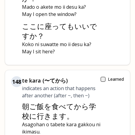
Mado o akete mo ii desu ka?
May I open the window?
ここに座ってもいいで
すか？
Koko ni suwatte mo ii desu ka?
May I sit here?
Learned
te kara (〜てから)
148
indicates an action that happens
after another (after ~, then ~)
朝ご飯を食べてから学
校に行きます。
Asagohan o tabete kara gakkou ni
ikimasu.