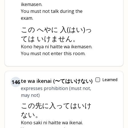
ikemasen.
You must not talk during the
exam.
この へやに 入(はい)っ
ては いけません。
Kono heya ni haitte wa ikemasen.
You must not enter this room.
Learned
te wa ikenai (〜てはいけない)
146
expresses prohibition (must not,
may not)
この先に入ってはいけ
ない。
Kono saki ni haitte wa ikenai.