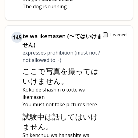
The dog is running.
Learned
te wa ikemasen (〜てはいけま
145
せん)
expresses prohibition (must not /
not allowed to ~)
ここで写真を撮っては
いけません。
Koko de shashin o totte wa
ikemasen.
You must not take pictures here.
試験中は話してはいけ
ません。
Shikenchuu wa hanashite wa