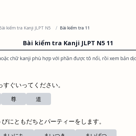
/
Bài kiểm tra Kanji JLPT N5
Bài kiểm tra 11
Bài kiểm tra Kanji JLPT N5 11
oặc chữ kanji phù hợp với phần được tô nổi, rồi xem bản dị
っすぐいってください。
尊
道
うびにともだちとパーティーをします。
まいにち
まいつき
まいげつ