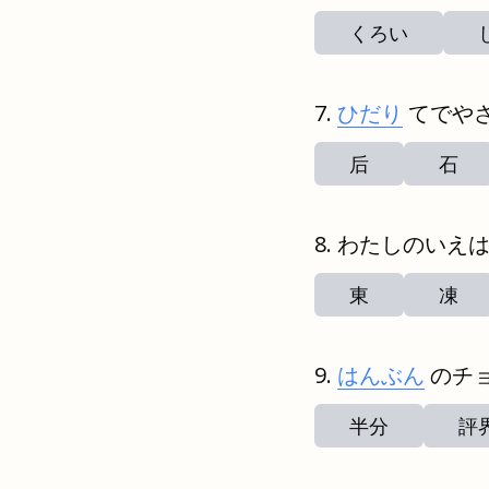
くろい
ひだり
てでや
后
石
わたしのいえ
東
凍
はんぶん
のチ
半分
評