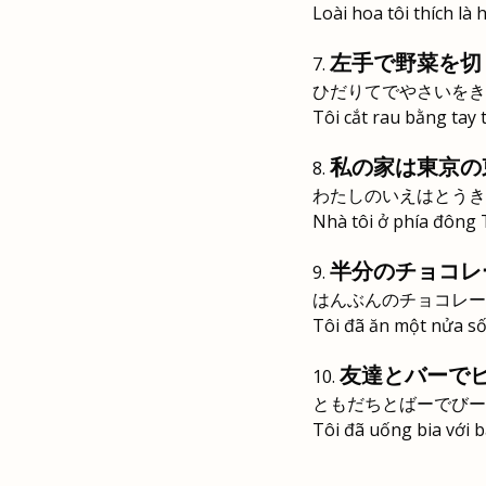
Loài hoa tôi thích là
左手で野菜を切
ひだりてでやさいをき
Tôi cắt rau bằng tay t
私の家は東京の
わたしのいえはとうき
Nhà tôi ở phía đông 
半分のチョコレ
はんぶんのチョコレー
Tôi đã ăn một nửa số 
友達とバーで
ともだちとばーでびー
Tôi đã uống bia với 