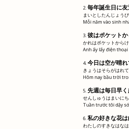
毎年誕生日に友
まいとしたんじょうび
Mỗi năm vào sinh nhật
彼はポケットか
かれはポケットからけ
Anh ấy lấy điện thoại 
今日は空が晴れ
きょうはそらがはれて
Hôm nay bầu trời tro
先週は毎日早く
せんしゅうはまいにち
Tuần trước tôi dậy s
私の好きな花は
わたしのすきなはなは