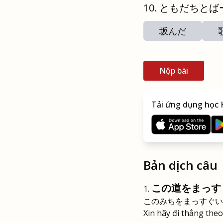
ともだちとば
坂んだ
Nộp bài
Tải ứng dụng học K
Bản dịch câu
この道をまっす
このみちをまっすぐい
Xin hãy đi thẳng the