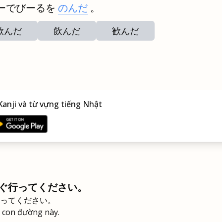
ーでびーるを
のんだ
。
歌んだ
飲んだ
歓んだ
anji và từ vựng tiếng Nhật
ぐ行ってください。
ってください。
o con đường này.