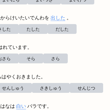
トからけいたいでんわを
出した
。
さした
たした
だした
はれています。
おさら
そら
さら
ちはやくおきました。
せんしゅう
さきしゅう
せんじつ
なはなは
白い
バラです。