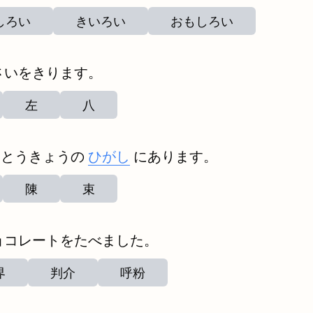
しろい
きいろい
おもしろい
さいをきります。
左
八
はとうきょうの
ひがし
にあります。
陳
束
ョコレートをたべました。
界
判介
呼粉