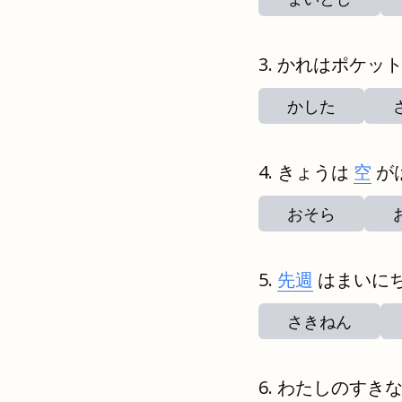
かれはポケッ
かした
きょうは
空
が
おそら
先週
はまいに
さきねん
わたしのすき