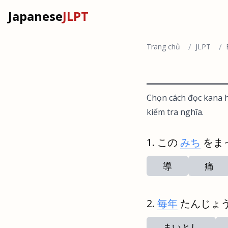
Japanese
JLPT
/
/
Trang chủ
JLPT
Chọn cách đọc kana h
kiểm tra nghĩa.
この
みち
をま
導
痛
毎年
たんじょ
まいとし