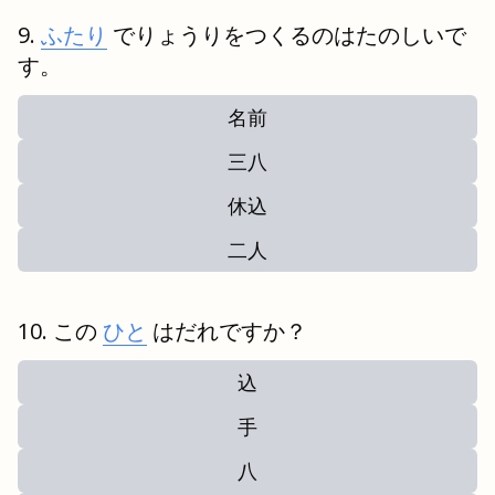
ふたり
でりょうりをつくるのはたのしいで
す。
名前
三八
休込
二人
この
ひと
はだれですか？
込
手
八