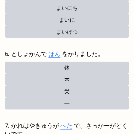
まいにち
まいに
まいげつ
としょかんで
ほん
をかりました。
鉢
本
栄
十
かれはやきゅうが
へた
で、さっかーがとく
いです。