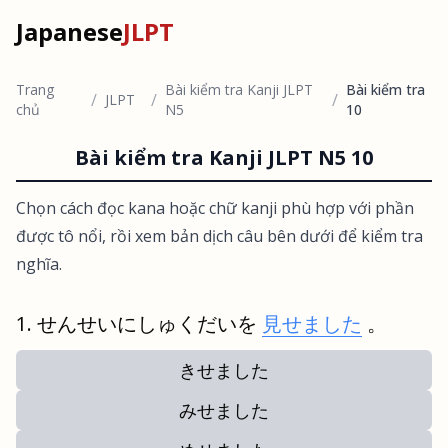
Japanese
JLPT
Trang
Bài kiểm tra Kanji JLPT
Bài kiểm tra
/
/
/
JLPT
chủ
N5
10
Bài kiểm tra Kanji JLPT N5 10
Chọn cách đọc kana hoặc chữ kanji phù hợp với phần
được tô nổi, rồi xem bản dịch câu bên dưới để kiểm tra
nghĩa.
せんせいにしゅくだいを
見せました
。
きせました
みせました