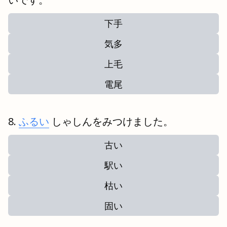
下手
気多
上毛
電尾
ふるい
しゃしんをみつけました。
古い
駅い
枯い
固い