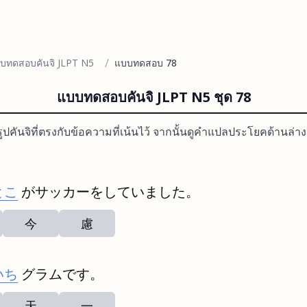
/
บทดสอบคันจิ JLPT N5
แบบทดสอบ 78
แบบทดสอบคันจิ JLPT N5 ชุด 78
ปคันจิที่ตรงกับข้อความที่เน้นไว้ จากนั้นดูคำแปลประโยคด้านล่
とこ
がサッカーをしていました。
今
慮
いち
グラムです。
天
一