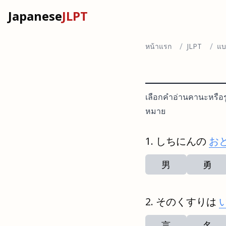
Japanese
JLPT
/
/
หน้าแรก
JLPT
แบ
เลือกคำอ่านคานะหรือรู
หมาย
しちにんの
お
男
勇
そのくすりは
言
名