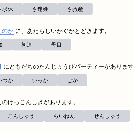
さ求休
さ迷姓
さ救産
このか
に、あたらしいかぐがとどきます。
舶
初迫
母目
日
にともだちのたんじょうびパーティーがありま
いつか
いっか
ごか
んのけっこんしきがあります。
こんしゅう
らいねん
せんしゅう