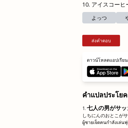
アイスコーヒ
よっつ
ส่งคำตอบ
ดาวน์โหลดแอปเรียนค
คำแปลประโยค
七人の男がサッ
しちにんのおとこがサ
ผู้ชายเจ็ดคนกำลังเล่นฟ