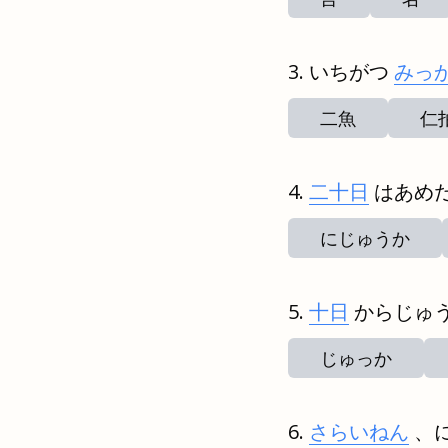
いちがつ
みっ
二魚
仁
二十日
はあめ
にじゅうか
十日
からじゅ
じゅっか
さらいねん
、