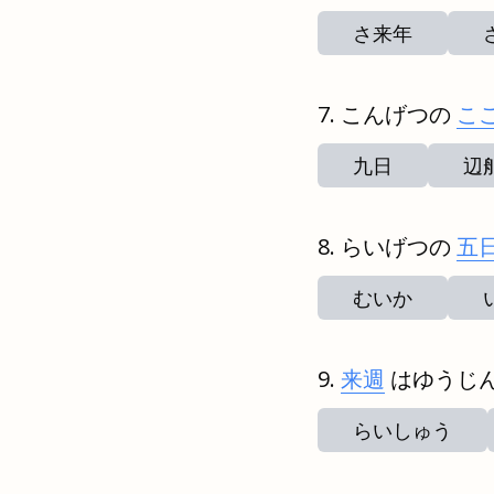
さ来年
こんげつの
こ
九日
辺
らいげつの
五
むいか
来週
はゆうじ
らいしゅう