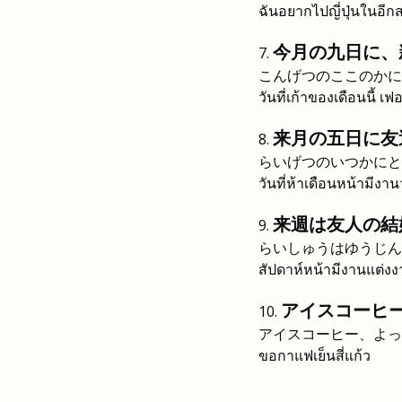
ฉันอยากไปญี่ปุ่นในอีก
今月の九日に、
こんげつのここのかに
วันที่เก้าของเดือนนี้ เฟ
来月の五日に友
らいげつのいつかにと
วันที่ห้าเดือนหน้ามีงาน
来週は友人の結
らいしゅうはゆうじん
สัปดาห์หน้ามีงานแต่งง
アイスコーヒ
アイスコーヒー、よっ
ขอกาแฟเย็นสี่แก้ว