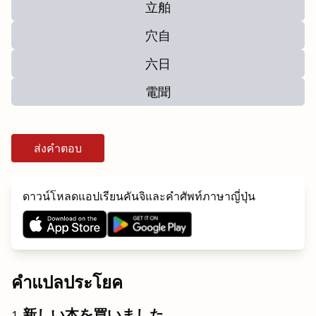
立舶
穴自
六日
電聞
ส่งคำตอบ
ดาวน์โหลดแอปเรียนคันจิและคำศัพท์ภาษาญี่ปุ่น
คำแปลประโยค
新しい本を買いました。