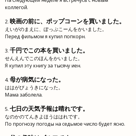
На следующей неделе я встречусь с новым
коллегой.
映画の前に、ポップコーンを買いました。
えいがのまえに、ぽっぷこーんをかいました。
Перед фильмом я купил попкорн.
千円でこの本を買いました。
せんえんでこのほんをかいました。
Я купил эту книгу за тысячу иен.
母が病気になった。
ははがびょうきになった。
Мама заболела.
七日の天気予報は晴れです。
なのかのてんきよほうははれです。
По прогнозу погоды на седьмое число будет ясно.