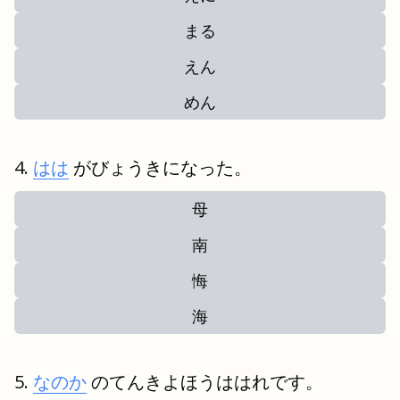
まる
えん
めん
はは
がびょうきになった。
母
南
悔
海
なのか
のてんきよほうははれです。