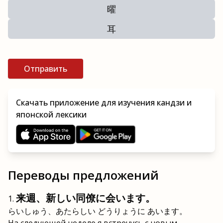
曜
耳
Отправить
Скачать приложение для изучения кандзи и
японской лексики
Переводы предложений
来週、新しい同僚に会います。
らいしゅう、あたらしい どうりょうに あいます。