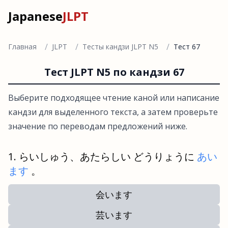
Japanese
JLPT
/
/
/
Главная
JLPT
Тесты кандзи JLPT N5
Тест 67
Тест JLPT N5 по кандзи 67
Выберите подходящее чтение каной или написание
кандзи для выделенного текста, а затем проверьте
значение по переводам предложений ниже.
らいしゅう、あたらしい どうりょうに
あい
ます
。
会います
芸います