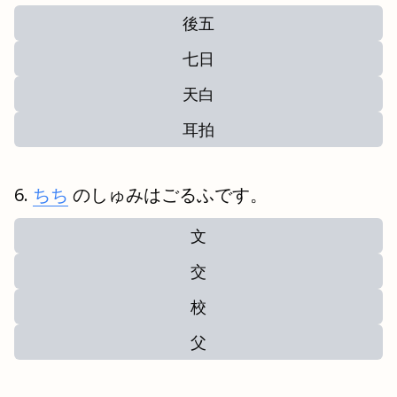
後五
七日
天白
耳拍
ちち
のしゅみはごるふです。
文
交
校
父