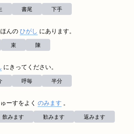
生
書尾
下手
にほんの
ひがし
にあります。
束
陳
ん
にきってください。
介
呼毎
半分
じゅーすをよく
のみます
。
飲みます
歓みます
返みます