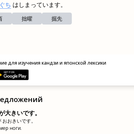
ぐち
はしまっています。
西
拙曜
掘先
ие для изучения кандзи и японской лексики
редложений
が大きいです。
が おおきいです。
мер ноги.