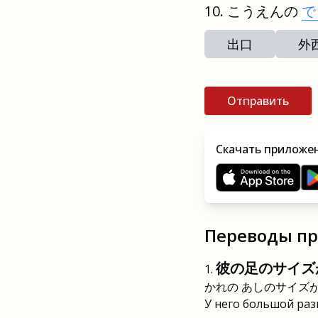
こうえんの
で
出口
外
Отправить
Скачать приложен
Переводы п
彼の足のサイズ
かれの あしのサイズ
У него большой раз