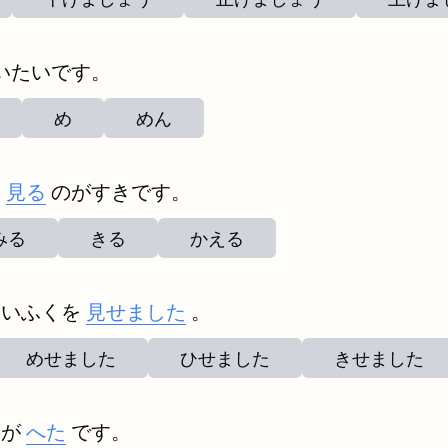
いたいです。
め
めん
を
見る
のがすきです。
みる
きる
かえる
しいふくを
見せました
。
めせました
ひせました
きせました
りが
へた
です。