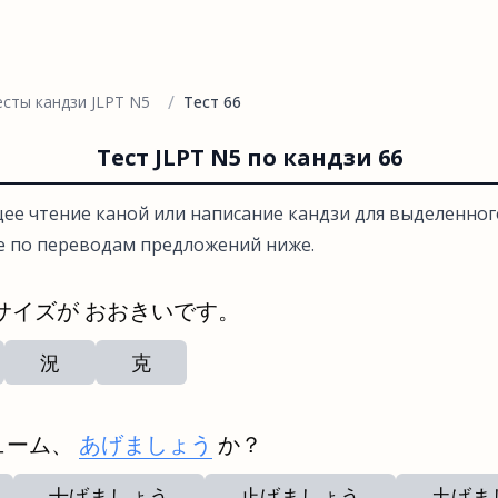
/
есты кандзи JLPT N5
Тест 66
Тест JLPT N5 по кандзи 66
е чтение каной или написание кандзи для выделенного
е по переводам предложений ниже.
サイズが おおきいです。
況
克
ューム、
あげましょう
か？
十げましょう
止げましょう
土げま