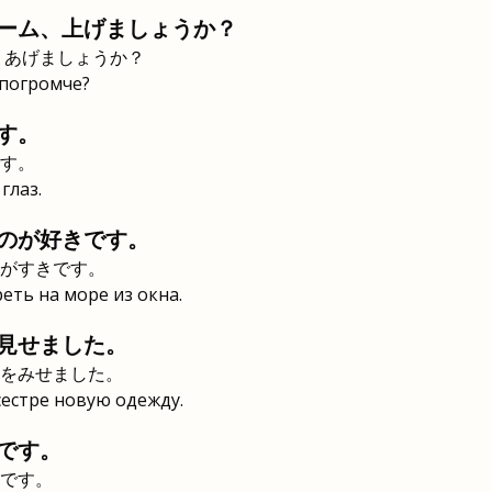
ーム、上げましょうか？
、あげましょうか？
 погромче?
す。
す。
глаз.
のが好きです。
がすきです。
еть на море из окна.
見せました。
をみせました。
сестре новую одежду.
です。
です。