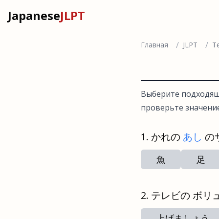
Japanese
JLPT
/
/
Главная
JLPT
Т
Выберите подходяще
проверьте значени
かれの
あし
の
魚
足
テレビの ボリ
上げましょう