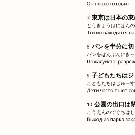
Он плохо готовит.
東京は日本の東
とうきょうはにほんの
Токио находится на
パンを半分に切
パンをはんぶんにきっ
Пожалуйста, разреж
子どもたちはジ
こどもたちはじゅーす
Дети часто пьют сок
公園の出口は
こうえんのでぐちはし
Выход из парка зак