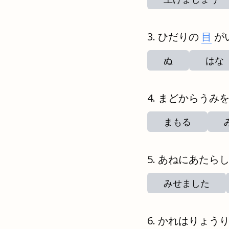
ひだりの
目
が
ぬ
はな
まどからうみ
まもる
あねにあたら
みせました
かれはりょう