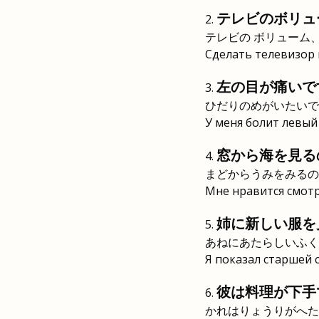
テレビのボリュ
テレビの ボリューム
Сделать телевизор
左の目が痛いで
ひだりのめがいたいで
У меня болит левый 
窓から海を見る
まどからうみをみるの
Мне нравится смотр
姉に新しい服を
あねにあたらしいふく
Я показал старшей 
彼は料理が下手
かれはりょうりがへた