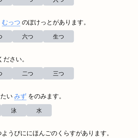
は
むっつ
のぽけっとがあります。
つ
六つ
生つ
ください。
つ
二つ
三つ
めたい
みず
をのみます。
泳
水
つようびににほんごのくらすがあります。