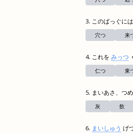
このばっぐに
穴つ
来
これを
みっつ
仁つ
東
まいあさ、つ
灰
飲
まいしゅう
げ