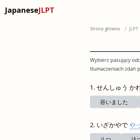
Japanese
JLPT
/
Strona główna
JLPT
Wybierz pasujący odc
tłumaczeniach zdań p
せんしゅう か
谷いました
いざかやで
や
八つ
込