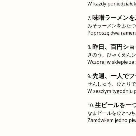
W każdy poniedziałek
味噌ラーメンを
みそラーメンをふたつ
Poproszę dwa rameny
昨日、百円ショ
きのう、ひゃくえんシ
Wczoraj w sklepie za
先週、一人でフ
せんしゅう、ひとりで
W zeszłym tygodniu p
生ビールを一
なまビールをひとつち
Zamówiłem jedno piwo