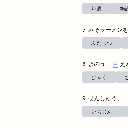
毎週
梅
みそラーメン
ふたっつ
きのう、
百
え
ひゃく
せんしゅう、
いちじん