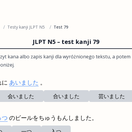
/
/
Testy kanji JLPT N5
Test 79
JLPT N5 – test kanji 79
zyt kana albo zapis kanji dla wyróżnionego tekstu, a pote
oniżej.
れに
あいました
。
会いました
合いました
芸いました
っつ
のビールをちゅうもんしました。
つ
一つ
入つ