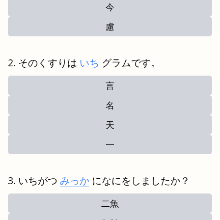
今
慮
そのくすりは
いち
グラムです。
言
名
天
一
いちがつ
みっか
になにをしましたか？
二魚