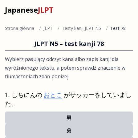
Japanese
JLPT
/
/
/
Strona główna
JLPT
Testy kanji JLPT N5
Test 78
JLPT N5 – test kanji 78
Wybierz pasujący odczyt kana albo zapis kanji dla
wyróżnionego tekstu, a potem sprawdź znaczenie w
tłumaczeniach zdań poniżej.
しちにんの
おとこ
がサッカーをしていまし
た。
男
勇