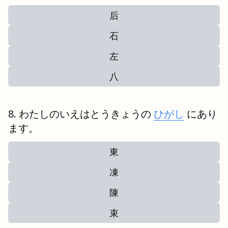
后
石
左
八
わたしのいえはとうきょうの
ひがし
にあり
ます。
東
凍
陳
束