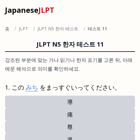
Japanese
JLPT
/
/
/
홈
JLPT
JLPT N5 한자 테스트
테스트 11
JLPT N5 한자 테스트 11
강조된 부분에 맞는 가나 읽기나 한자 표기를 고른 뒤, 아래
예문 해석으로 의미를 확인하세요.
この
みち
をまっすぐいってください。
導
痛
尊
道