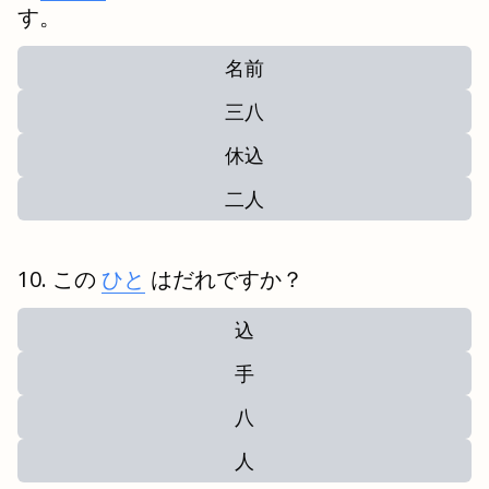
す。
名前
三八
休込
二人
この
ひと
はだれですか？
込
手
八
人