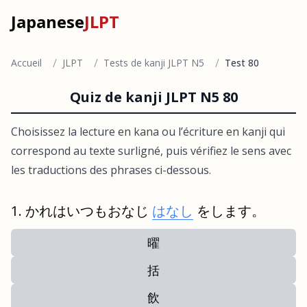
Japanese
JLPT
/
/
/
Accueil
JLPT
Tests de kanji JLPT N5
Test 80
Quiz de kanji JLPT N5 80
Choisissez la lecture en kana ou l’écriture en kanji qui
correspond au texte surligné, puis vérifiez le sens avec
les traductions des phrases ci-dessous.
かれはいつもおなじ
はなし
をします。
曜
括
飲