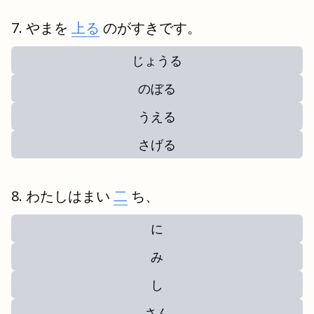
やまを
上る
のがすきです。
じょうる
のぼる
うえる
さげる
わたしはまい
二
ち、
に
み
し
さん