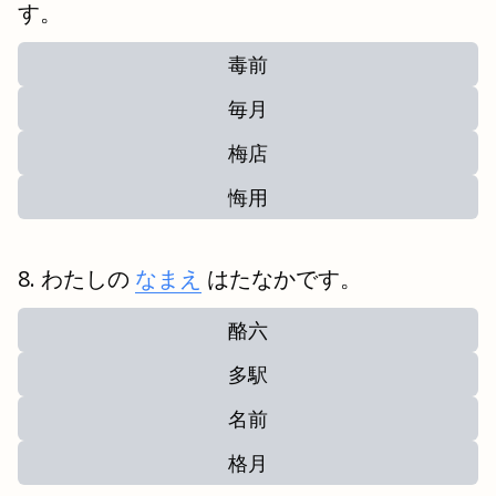
す。
毒前
毎月
梅店
悔用
わたしの
なまえ
はたなかです。
酪六
多駅
名前
格月