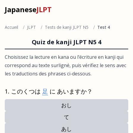
Japanese
JLPT
/
/
/
Accueil
JLPT
Tests de kanji JLPT N5
Test 4
Quiz de kanji JLPT N5 4
Choisissez la lecture en kana ou l’écriture en kanji qui
correspond au texte surligné, puis vérifiez le sens avec
les traductions des phrases ci-dessous.
このくつは
足
に あいますか？
おし
て
あし