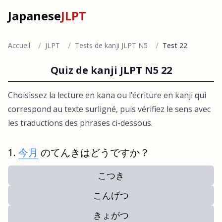
Japanese
JLPT
/
/
/
Accueil
JLPT
Tests de kanji JLPT N5
Test 22
Quiz de kanji JLPT N5 22
Choisissez la lecture en kana ou l’écriture en kanji qui
correspond au texte surligné, puis vérifiez le sens avec
les traductions des phrases ci-dessous.
今月
のてんきはどうですか？
こつき
こんげつ
きょがつ