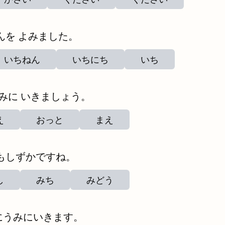
んを よみました。
いちねん
いちにち
いち
 みに いきましょう。
え
おっと
まえ
もしずかですね。
し
みち
みどう
にうみにいきます。