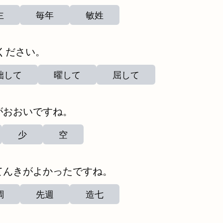
主
毎年
敏姓
ください。
拙して
曜して
屈して
がおおいですね。
少
空
てんきがよかったですね。
調
先週
造七