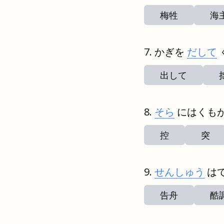
梅牲
海
かぎを
だして
出して
そら
にはくも
控
突
せんしゅう
は
告舟
酷