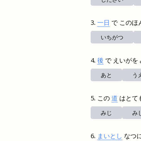
一日
で このほ
いちがつ
後
で えいがを
あと
う
この
道
はとて
みじ
み
まいとし
なつ