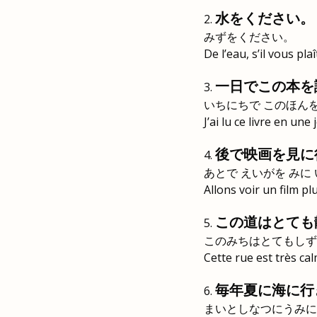
水をください。
みずをください。
De l’eau, s’il vous plaî
一日でこの本を
いちにちで このほん
J’ai lu ce livre en une
後で映画を見に
あとで えいがを みに
Allons voir un film plu
この道はとても
このみちはとてもしず
Cette rue est très cal
毎年夏に海に行
まいとしなつにうみに