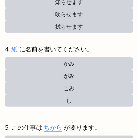
知らせます
吹らせます
拭らせます
紙
に名前を書いてください。
かみ
がみ
こみ
し
い
この仕事は
ちから
が
要
ります。