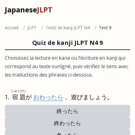
Japanese
JLPT
/
/
/
Accueil
JLPT
Tests de kanji JLPT N4
Test 9
Quiz de kanji JLPT N4 9
Choisissez la lecture en kana ou l’écriture en kanji qui
correspond au texte surligné, puis vérifiez le sens avec
les traductions des phrases ci-dessous.
しゅくだい
宿題
が
おわったら
、遊びましょう。
終ったら
終わったら