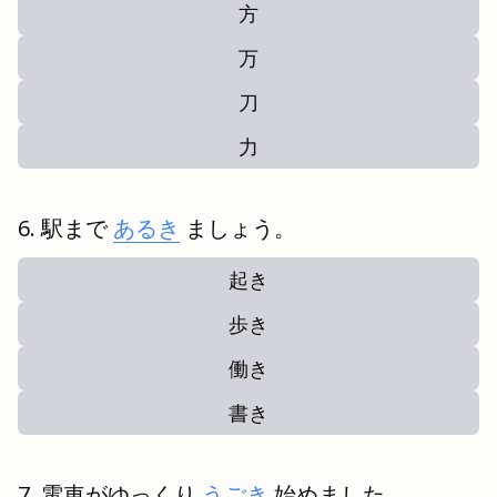
方
万
刀
力
駅まで
あるき
ましょう。
起き
歩き
働き
書き
電車がゆっくり
うごき
始めました。