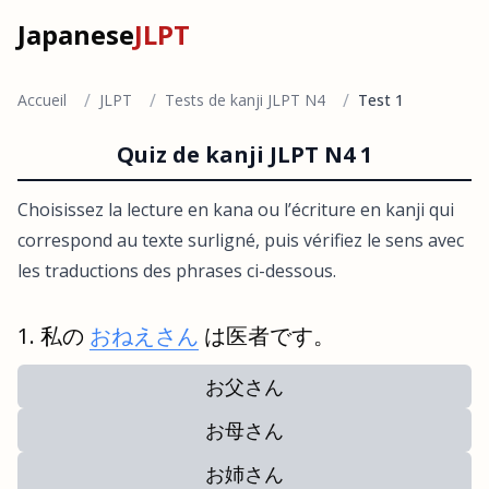
Japanese
JLPT
/
/
/
Accueil
JLPT
Tests de kanji JLPT N4
Test 1
Quiz de kanji JLPT N4 1
Choisissez la lecture en kana ou l’écriture en kanji qui
correspond au texte surligné, puis vérifiez le sens avec
les traductions des phrases ci-dessous.
私の
おねえさん
は医者です。
お父さん
お母さん
お姉さん