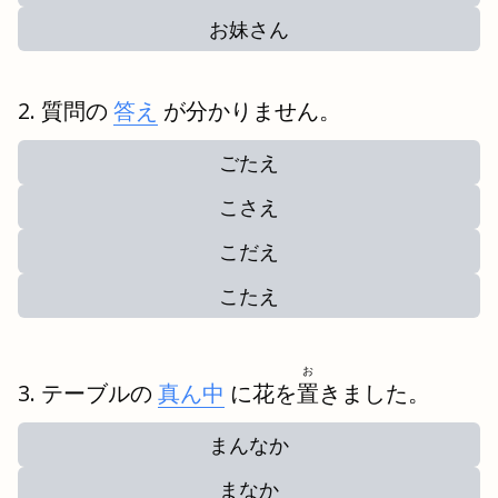
お妹さん
質問の
答え
が分かりません。
ごたえ
こさえ
こだえ
こたえ
お
テーブルの
真ん中
に花を
置
きました。
まんなか
まなか