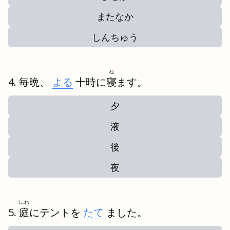
またなか
しんちゅう
ね
毎晩、
よる
十時に
寝
ます。
夕
液
後
夜
にわ
庭
にテントを
たて
ました。