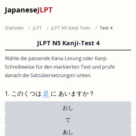
Japanese
JLPT
/
/
/
Startseite
JLPT
JLPT N5 Kanji-Tests
Test 4
JLPT N5 Kanji-Test 4
Wähle die passende Kana-Lesung oder Kanji-
Schreibweise für den markierten Text und prüfe
danach die Satzübersetzungen unten.
このくつは
足
に あいますか？
おし
て
あし