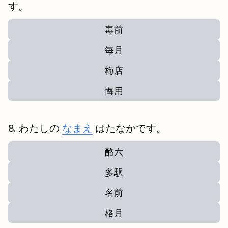
す。
毒前
毎月
梅店
悔用
わたしの
なまえ
はたなかです。
酪六
多駅
名前
格月