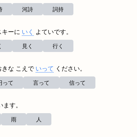
時
河詩
詞持
スキーに
いく
よていです。
く
見く
行く
おきな こえで
いって
ください。
円って
言って
信って
います。
雨
人