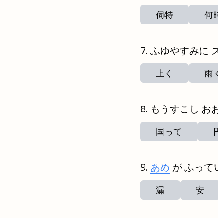
伺特
何
ふゆやすみに 
上く
雨
もうすこし お
国って
あめ
が ふって
漏
安