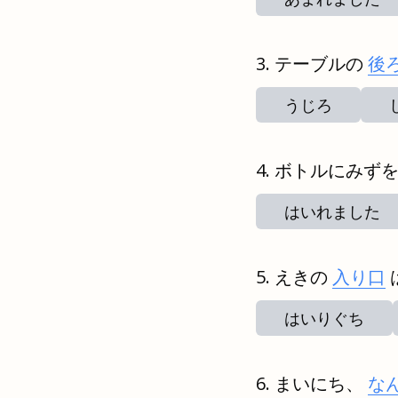
テーブルの
後
うじろ
ボトルにみず
はいれました
えきの
入り口
はいりぐち
まいにち、
な