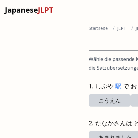
Japanese
JLPT
/
/
Startseite
JLPT
J
Wähle die passende K
die Satzübersetzung
しぶや
駅
で 
こうえん
たなかさんは 
あまれました