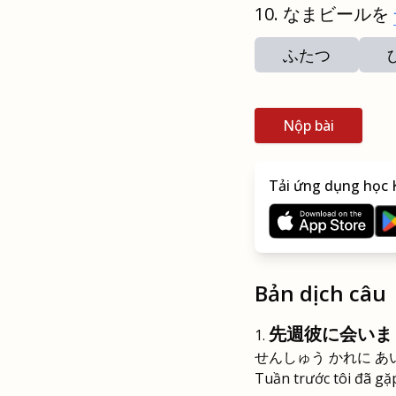
なまビールを
ふたつ
Nộp bài
Tải ứng dụng học K
Bản dịch câu
先週彼に会いま
せんしゅう かれに あ
Tuần trước tôi đã gặ