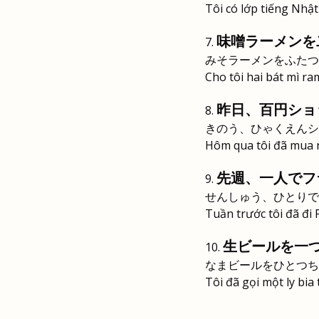
Tôi có lớp tiếng Nhật
味噌ラーメンを
みそラーメンをふたつ
Cho tôi hai bát mì ra
昨日、百円ショ
きのう、ひゃくえんシ
Hôm qua tôi đã mua n
先週、一人でフ
せんしゅう、ひとりで
Tuần trước tôi đã đi
生ビールを一
なまビールをひとつち
Tôi đã gọi một ly bia 