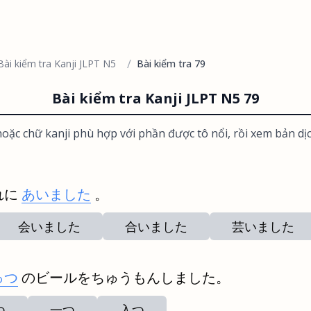
/
Bài kiểm tra Kanji JLPT N5
Bài kiểm tra 79
Bài kiểm tra Kanji JLPT N5 79
oặc chữ kanji phù hợp với phần được tô nổi, rồi xem bản dị
れに
あいました
。
会いました
合いました
芸いました
っつ
のビールをちゅうもんしました。
つ
一つ
入つ