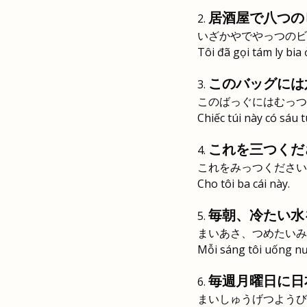
居酒屋で八つの
いざかやでやっつのビ
Tôi đã gọi tám ly bia
このバッグには
このばっぐにはむっつ
Chiếc túi này có sáu t
これを三つくだ
これをみっつください
Cho tôi ba cái này.
毎朝、冷たい水
まいあさ、つめたいみ
Mỗi sáng tôi uống nư
毎週月曜日に日
まいしゅうげつようび