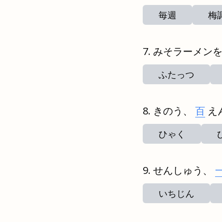
毎週
梅
みそラーメン
ふたっつ
きのう、
百
え
ひゃく
せんしゅう、
いちじん