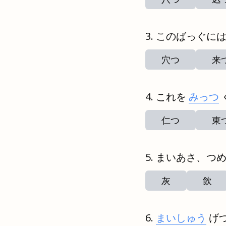
このばっぐに
穴つ
来
これを
みっつ
仁つ
東
まいあさ、つ
灰
飲
まいしゅう
げ