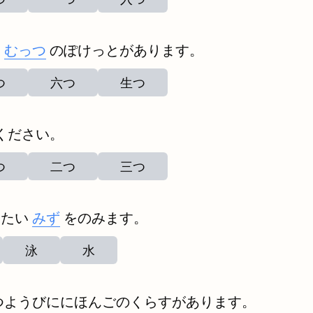
は
むっつ
のぽけっとがあります。
つ
六つ
生つ
ください。
つ
二つ
三つ
めたい
みず
をのみます。
泳
水
つようびににほんごのくらすがあります。