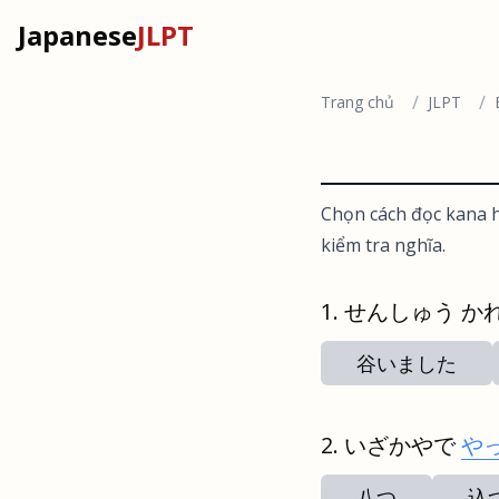
Japanese
JLPT
/
/
Trang chủ
JLPT
Chọn cách đọc kana h
kiểm tra nghĩa.
せんしゅう か
谷いました
いざかやで
や
八つ
込