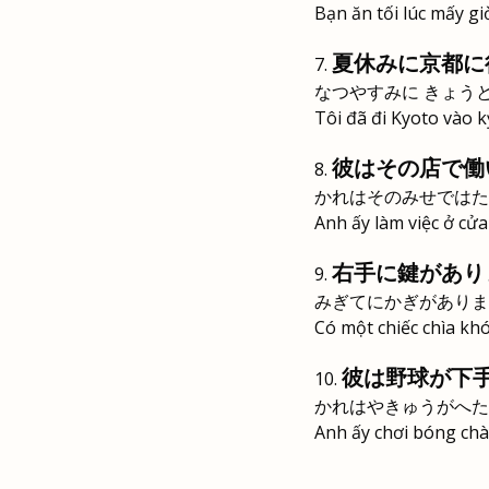
Bạn ăn tối lúc mấy gi
夏休みに京都に
なつやすみに きょう
Tôi đã đi Kyoto vào k
彼はその店で働
かれはそのみせではた
Anh ấy làm việc ở cử
右手に鍵があり
みぎてにかぎがありま
Có một chiếc chìa khó
彼は野球が下
かれはやきゅうがへた
Anh ấy chơi bóng chà