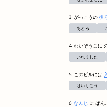
がっこうの
後
あとろ
れいぞうこに 
いれました
このビルには
はいりこう
なんじ
に ばん