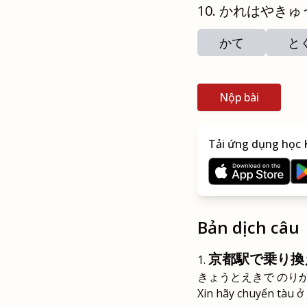
かれはやきゅ
かて
と
Nộp bài
Tải ứng dụng học K
Bản dịch câu
京都駅で乗り換
きょうとえきで のり
Xin hãy chuyển tàu ở