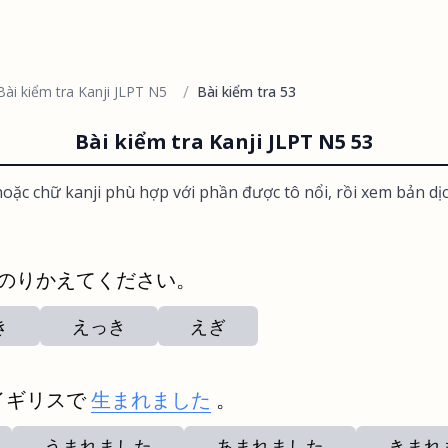
/
Bài kiểm tra Kanji JLPT N5
Bài kiểm tra 53
Bài kiểm tra Kanji JLPT N5 53
oặc chữ kanji phù hợp với phần được tô nổi, rồi xem bản dị
 のりかえてください。
き
えっき
えぎ
イギリスで
生まれました
。
うまれました
あまれました
きまれ