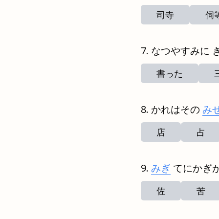
司寺
伺
なつやすみに 
書った
かれはその
み
店
占
みぎ
てにかぎ
佐
苦