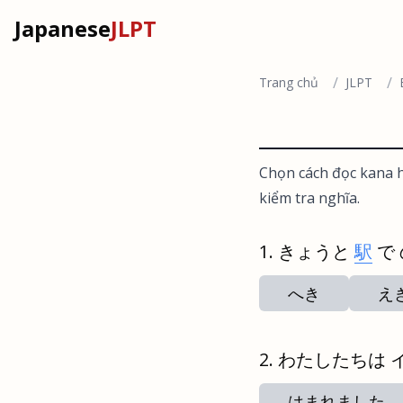
Japanese
JLPT
/
/
Trang chủ
JLPT
Chọn cách đọc kana h
kiểm tra nghĩa.
きょうと
駅
で
へき
え
わたしたちは 
はまれました