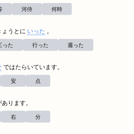
等
河侍
何時
きょうとに
いった
。
三った
行った
週った
せ
ではたらいています。
安
点
があります。
右
分