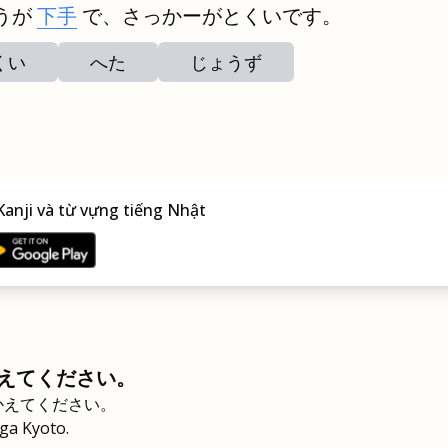
うが
下手
で、さっかーがとくいです。
くい
へた
じょうず
anji và từ vựng tiếng Nhật
えてください。
かえてください。
 ga Kyoto.