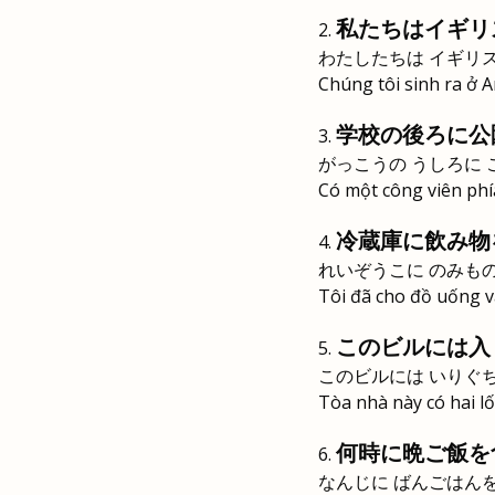
私たちはイギリ
わたしたちは イギリ
Chúng tôi sinh ra ở A
学校の後ろに公
がっこうの うしろに 
Có một công viên phí
冷蔵庫に飲み物
れいぞうこに のみも
Tôi đã cho đồ uống v
このビルには入
このビルには いりぐち
Tòa nhà này có hai lố
何時に晩ご飯を
なんじに ばんごはん