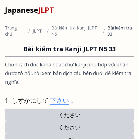
Japanese
JLPT
Trang
Bài kiểm tra Kanji JLPT
Bài kiểm tra
/
/
/
JLPT
chủ
N5
33
Bài kiểm tra Kanji JLPT N5 33
Chọn cách đọc kana hoặc chữ kanji phù hợp với phần
được tô nổi, rồi xem bản dịch câu bên dưới để kiểm tra
nghĩa.
しずかにして
下さい
。
くたさい
ください