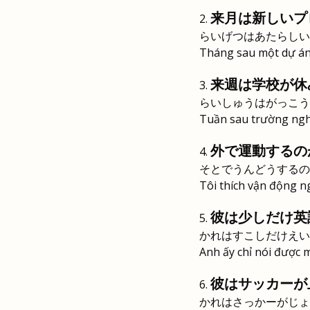
来月は新しいプ
らいげつはあたらしい
Tháng sau một dự án 
来週は学校が休
らいしゅうはがっこう
Tuần sau trường nghỉ 
外で運動するの
そとでうんどうするの
Tôi thích vận động ng
彼は少しだけ英
かれはすこしだけえい
Anh ấy chỉ nói được m
彼はサッカーが
かれはさっかーがじょ