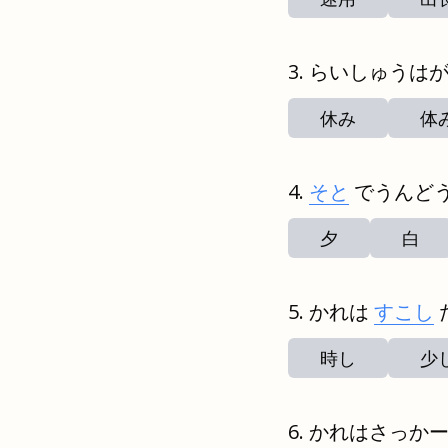
らいしゅうは
休み
体
そと
でうんど
夕
白
かれは
すこし
時し
少
かれはさっか