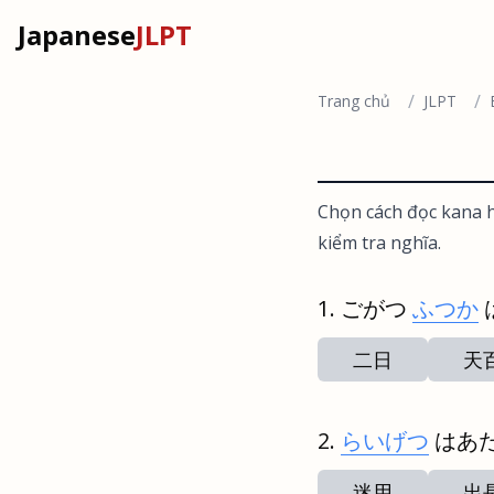
Japanese
JLPT
/
/
Trang chủ
JLPT
Chọn cách đọc kana h
kiểm tra nghĩa.
ごがつ
ふつか
二日
天
らいげつ
はあ
迷用
出