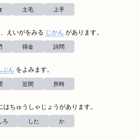
食
土毛
上手
は、えいがをみる
じかん
があります。
門
得金
詩問
んぶん
をよみます。
聞
近間
所時
にはちゅうしゃじょうがあります。
しろ
した
か