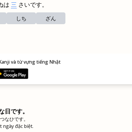
ぬは
三
さいです。
しち
ざん
anji và từ vựng tiếng Nhật
な日です。
つなひです。
 ngày đặc biệt.