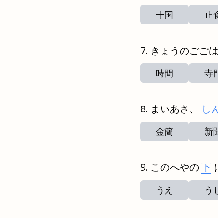
十国
止
きょうのごご
時間
寺
まいあさ、
し
金簡
新
このへやの
下
うえ
う