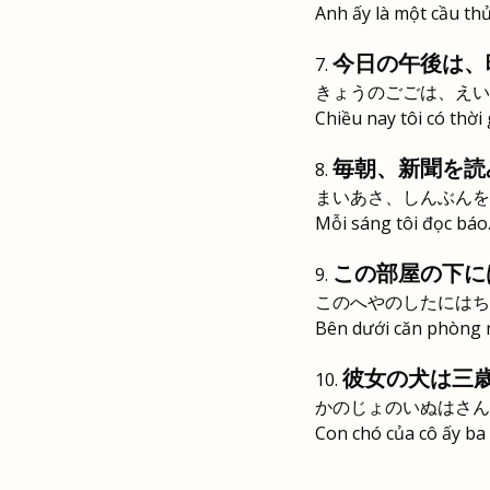
Anh ấy là một cầu thủ
今日の午後は、
きょうのごごは、えい
Chiều nay tôi có thời
毎朝、新聞を読
まいあさ、しんぶんを
Mỗi sáng tôi đọc báo
この部屋の下に
このへやのしたにはち
Bên dưới căn phòng n
彼女の犬は三
かのじょのいぬはさん
Con chó của cô ấy ba 