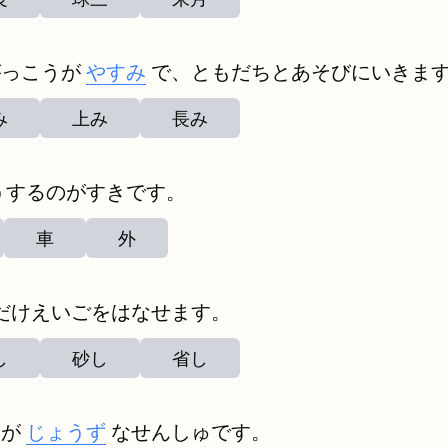
がっこうが
やすみ
で、ともだちとあそびにいきま
み
上み
長み
うするのがすきです。
車
外
だけえいごをはなせます。
し
砂し
省し
ーが
じょうず
なせんしゅです。