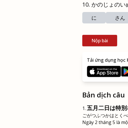
かのじょのい
に
さん
Nộp bài
Tải ứng dụng học K
Bản dịch câu
五月二日は特別
ごがつふつかはとくべ
Ngày 2 tháng 5 là một