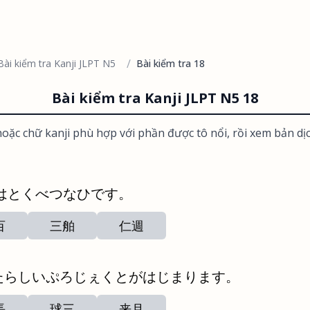
/
Bài kiểm tra Kanji JLPT N5
Bài kiểm tra 18
Bài kiểm tra Kanji JLPT N5 18
oặc chữ kanji phù hợp với phần được tô nổi, rồi xem bản dị
はとくべつなひです。
百
三舶
仁週
たらしいぷろじぇくとがはじまります。
長
球三
来月