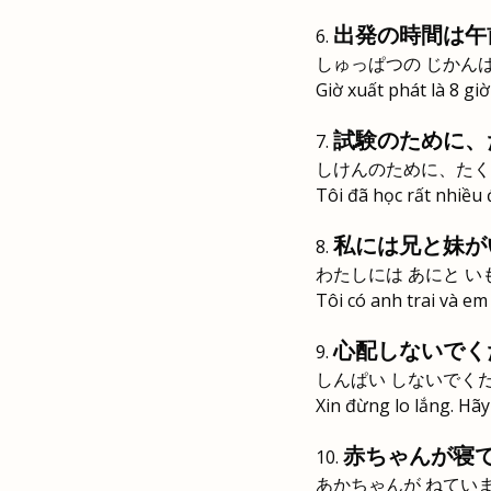
出発の時間は午
しゅっぱつの じかんは
Giờ xuất phát là 8 giờ
試験のために、
しけんのために、たく
Tôi đã học rất nhiều 
私には兄と妹が
わたしには あにと い
Tôi có anh trai và em
心配しないでく
しんぱい しないでく
Xin đừng lo lắng. Hãy
赤ちゃんが寝
あかちゃんが ねてい