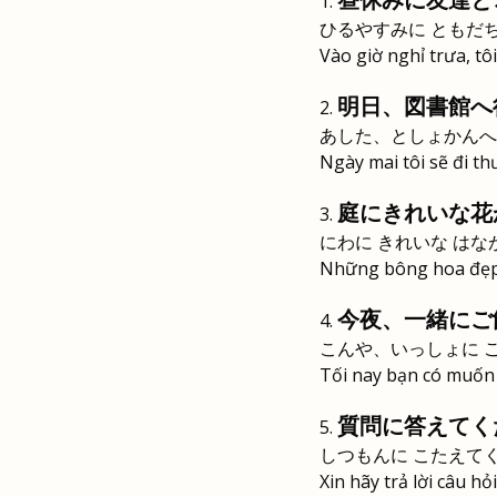
ひるやすみに ともだち
Vào giờ nghỉ trưa, tô
明日、図書館へ
あした、としょかんへ
Ngày mai tôi sẽ đi thư
庭にきれいな花
にわに きれいな はな
Những bông hoa đẹp
今夜、一緒にご
こんや、いっしょに 
Tối nay bạn có muốn
質問に答えてく
しつもんに こたえて
Xin hãy trả lời câu hỏi