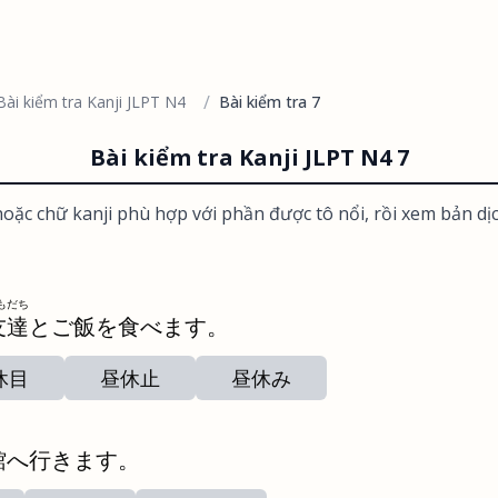
/
Bài kiểm tra Kanji JLPT N4
Bài kiểm tra 7
Bài kiểm tra Kanji JLPT N4 7
oặc chữ kanji phù hợp với phần được tô nổi, rồi xem bản dị
もだち
友達
とご飯を食べます。
休目
昼休止
昼休み
館へ行きます。