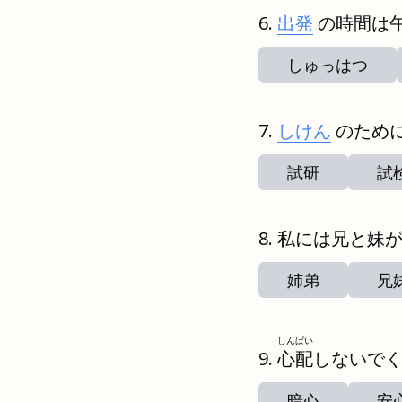
出発
の時間は
しゅっはつ
しけん
のため
試研
試
私には兄と妹
姉弟
兄
しんぱい
心配
しないで
暗心
安