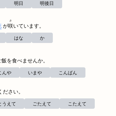
明日
明後日
さ
花
が
咲
いています。
はな
か
ご飯を食べませんか。
こんや
いまや
こんばん
ください。
とうえて
ごたえて
こたえて