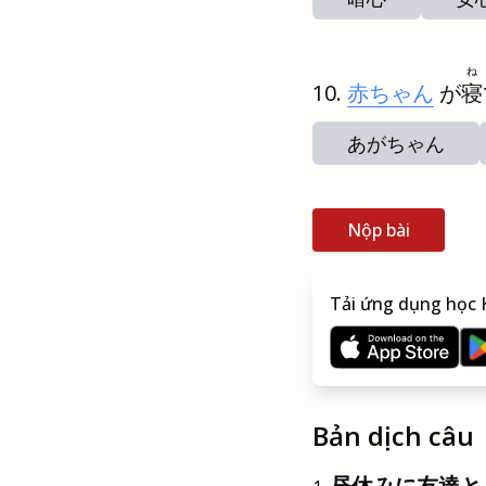
ね
赤ちゃん
が
寝
あがちゃん
Nộp bài
Tải ứng dụng học K
Bản dịch câu
昼休みに友達と