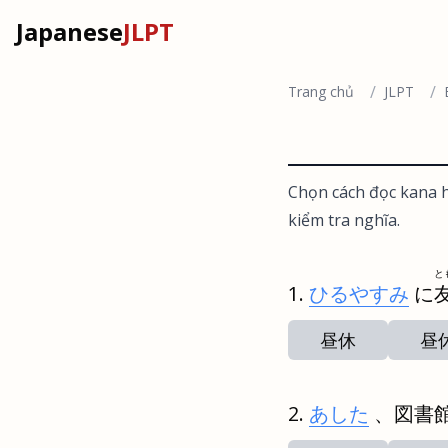
Japanese
JLPT
/
/
Trang chủ
JLPT
Chọn cách đọc kana h
kiểm tra nghĩa.
と
ひるやすみ
に
昼休
昼
あした
、図書