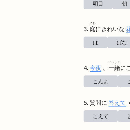
明目
朝
にわ
庭
にきれいな
は
ばな
いっしょ
今夜
、
一緒
に
こんよ
質問に
答えて
こえて