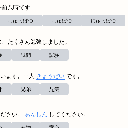
午前八時です。
しゅっぱつ
しゅぱつ
じゅっぱつ
に、たくさん勉強しました。
検
試問
試験
がいます。三人
きょうだい
です。
妹
兄弟
兄第
ください。
あんしん
してください。
心
安神
案心