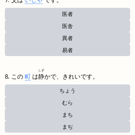
医者
医舎
異者
易者
しず
この
町
は
静
かで、きれいです。
ちょう
むら
まち
まぢ