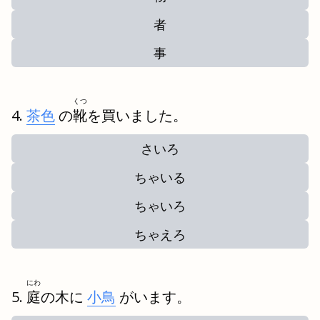
者
事
くつ
茶色
の
靴
を買いました。
さいろ
ちゃいる
ちゃいろ
ちゃえろ
にわ
庭
の木に
小鳥
がいます。