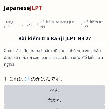
Japanese
JLPT
Trang
Bài kiểm tra Kanji JLPT
Bài kiểm tra
/
/
/
JLPT
chủ
N4
27
Bài kiểm tra Kanji JLPT N4 27
Chọn cách đọc kana hoặc chữ kanji phù hợp với phần
được tô nổi, rồi xem bản dịch câu bên dưới để kiểm tra
nghĩa.
これは
別
のかばんです。
べん
わかれ