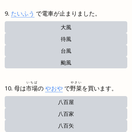
たいふう
で電車が止まりました。
大風
待風
台風
颱風
いちば
やさい
母は
市場
の
やおや
で
野菜
を買います。
八百屋
八百家
八百矢