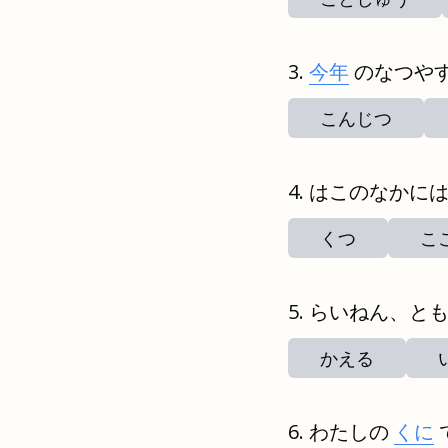
今年
のなつや
こんじつ
はこのなかに
くつ
こ
らいねん、と
かえる
わたしの
くに