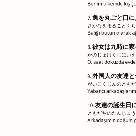
Benim ülkemde kış ço
魚を丸ごと口に
さかなをまるごとくち
Balığı bütün olarak 
彼女は九時に家
かのじょはくじにいえ
O, saat dokuzda evden
外国人の友達と
がいこくじんのともだ
Yabancı arkadaşlarıml
友達の誕生日
ともだちのたんじょう
Arkadaşımın doğum gü