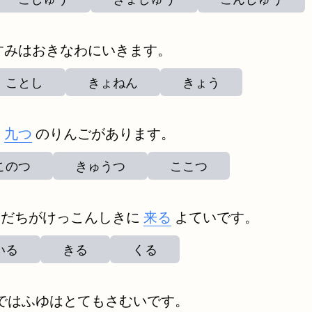
すみはおきなわにいきます。
ことし
きょねん
きょう
は
九つ
のりんごがあります。
このつ
きゅうつ
ここつ
もだちがけっこんしきに
来る
よていです。
いる
きる
くる
ではふゆはとてもさむいです。