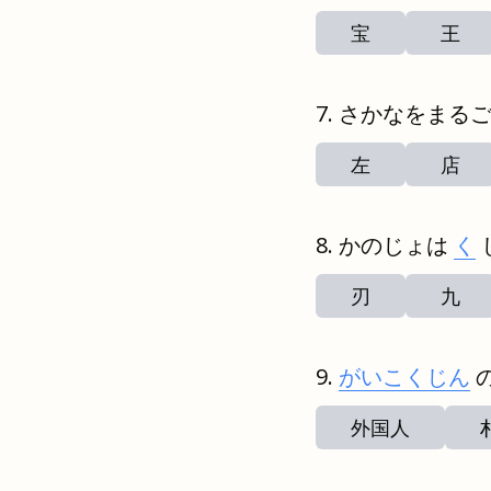
宝
王
さかなをまる
左
店
かのじょは
く
刃
九
がいこくじん
外国人