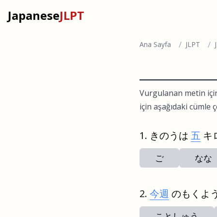
Japanese
JLPT
/
/
Ana Sayfa
JLPT
Vurgulanan metin içi
için aşağıdaki cümle çe
きのうは
五
キ
ご
なな
今週
のもくよ
ことしゅう