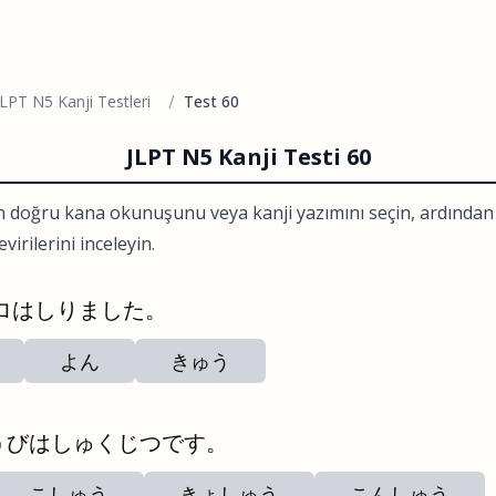
/
JLPT N5 Kanji Testleri
Test 60
JLPT N5 Kanji Testi 60
n doğru kana okunuşunu veya kanji yazımını seçin, ardında
virilerini inceleyin.
ロはしりました。
よん
きゅう
うびはしゅくじつです。
こしゅう
きょしゅう
こんしゅう