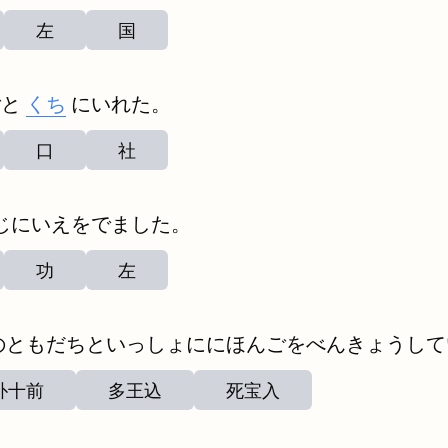
左
国
ごと
くち
にいれた。
口
社
じにいえをでました。
功
左
のともだちといっしょににほんごをべんきょうして
朴十前
多王込
死宝入