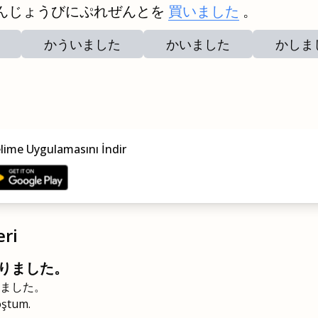
んじょうびにぷれぜんとを
買いました
。
かういました
かいました
かしま
elime Uygulamasını İndir
eri
りました。
ました。
oştum.