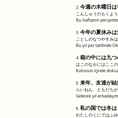
今週の木曜日は
こんしゅうのもくよう
Bu haftanın perşembes
今年の夏休みは
ことしのなつやすみは
Bu yıl yaz tatilinde 
箱の中には九つ
はこのなかにはここの
Kutunun içinde dokuz
来年、友達が結
らいねん、ともだちが
Gelecek yıl arkadaşım
私の国では冬は
わたしのくにではふゆ