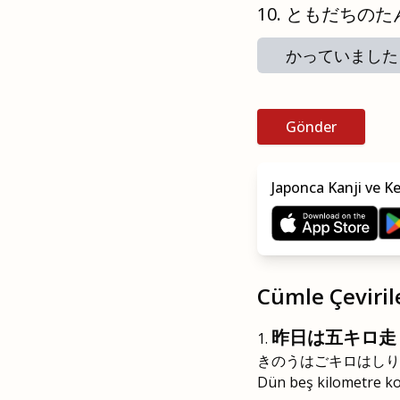
ともだちのた
かっていました
Gönder
Japonca Kanji ve K
Cümle Çeviril
昨日は五キロ走
きのうはごキロはしり
Dün beş kilometre k