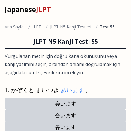
Japanese
JLPT
/
/
/
Ana Sayfa
JLPT
JLPT N5 Kanji Testleri
Test 55
JLPT N5 Kanji Testi 55
Vurgulanan metin için doğru kana okunuşunu veya
kanji yazımını seçin, ardından anlamı doğrulamak için
aşağıdaki cümle çevirilerini inceleyin.
かぞくと まいつき
あいます
。
会います
合います
谷います