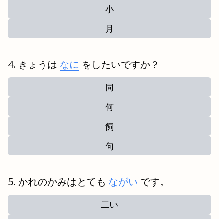
小
月
きょうは
なに
をしたいですか？
同
何
飼
句
かれのかみはとても
ながい
です。
二い