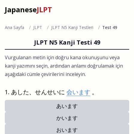
Japanese
JLPT
/
/
/
Ana Sayfa
JLPT
JLPT N5 Kanji Testleri
Test 49
JLPT N5 Kanji Testi 49
Vurgulanan metin için doğru kana okunuşunu veya
kanji yazımını seçin, ardından anlamı doğrulamak için
aşağıdaki cümle çevirilerini inceleyin.
あした、せんせいに
会います
。
あいます
かいます
おいます