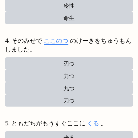
冷性
命生
そのみせで
ここのつ
のけーきをちゅうもん
しました。
刃つ
力つ
九つ
刀つ
ともだちがもうすぐここに
くる
。
来る