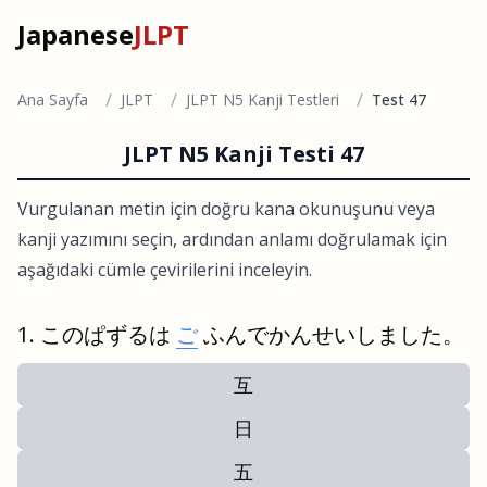
Japanese
JLPT
/
/
/
Ana Sayfa
JLPT
JLPT N5 Kanji Testleri
Test 47
JLPT N5 Kanji Testi 47
Vurgulanan metin için doğru kana okunuşunu veya
kanji yazımını seçin, ardından anlamı doğrulamak için
aşağıdaki cümle çevirilerini inceleyin.
このぱずるは
ご
ふんでかんせいしました。
互
日
五