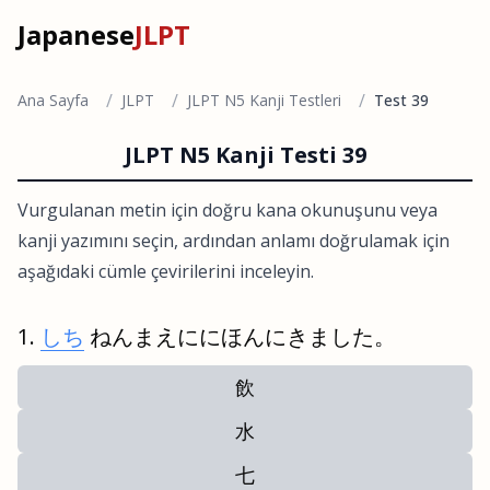
Japanese
JLPT
/
/
/
Ana Sayfa
JLPT
JLPT N5 Kanji Testleri
Test 39
JLPT N5 Kanji Testi 39
Vurgulanan metin için doğru kana okunuşunu veya
kanji yazımını seçin, ardından anlamı doğrulamak için
aşağıdaki cümle çevirilerini inceleyin.
しち
ねんまえににほんにきました。
飲
水
七