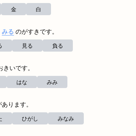
金
白
を
みる
のがすきです。
る
見る
負る
おきいです。
はな
みみ
があります。
た
ひがし
みなみ