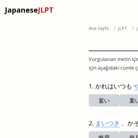
Japanese
JLPT
/
/
Ana Sayfa
JLPT
Vurgulanan metin içi
için aşağıdaki cümle çe
かれはいつも
宴い
案
まいつき
、か
悔用
毎