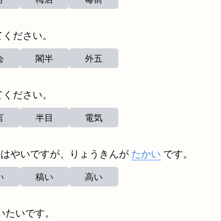
てください。
会
閣半
外五
てください。
言
半目
電気
ははやいですが、りょうきんが
たかい
です。
い
稿い
高い
いたいです。