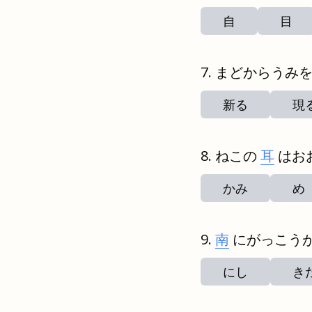
自
目
まどからうみ
新る
現
ねこの
耳
はお
かみ
め
南
にがっこう
にし
き