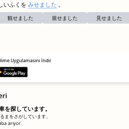
しいふくを
みせました
。
観せました
規せました
見せました
elime Uygulamasını İndir
eri
車を探しています。
るまをさがしています。
ba arıyor.