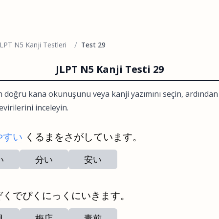
/
JLPT N5 Kanji Testleri
Test 29
JLPT N5 Kanji Testi 29
n doğru kana okunuşunu veya kanji yazımını seçin, ardında
virilerini inceleyin.
やすい
くるまをさがしています。
い
分い
安い
ぞくでぴくにっくにいきます。
月
梅店
毒前