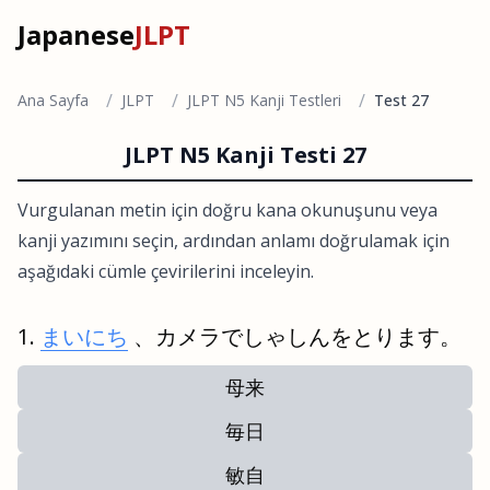
Japanese
JLPT
/
/
/
Ana Sayfa
JLPT
JLPT N5 Kanji Testleri
Test 27
JLPT N5 Kanji Testi 27
Vurgulanan metin için doğru kana okunuşunu veya
kanji yazımını seçin, ardından anlamı doğrulamak için
aşağıdaki cümle çevirilerini inceleyin.
まいにち
、カメラでしゃしんをとります。
母来
毎日
敏自