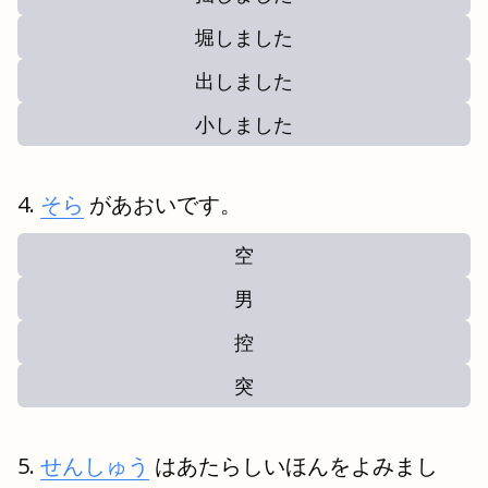
堀しました
出しました
小しました
そら
があおいです。
空
男
控
突
せんしゅう
はあたらしいほんをよみまし