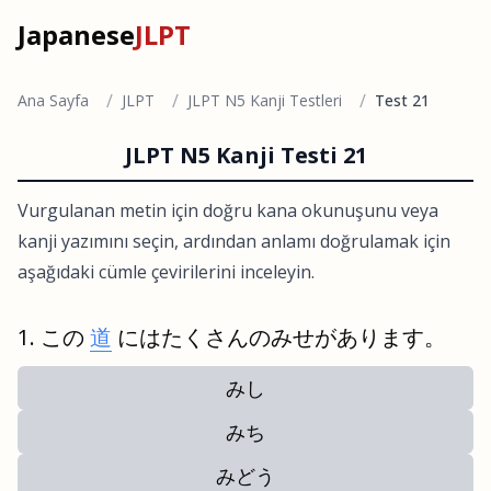
Japanese
JLPT
/
/
/
Ana Sayfa
JLPT
JLPT N5 Kanji Testleri
Test 21
JLPT N5 Kanji Testi 21
Vurgulanan metin için doğru kana okunuşunu veya
kanji yazımını seçin, ardından anlamı doğrulamak için
aşağıdaki cümle çevirilerini inceleyin.
この
道
にはたくさんのみせがあります。
みし
みち
みどう