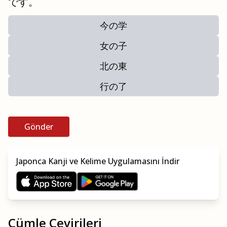
です。
今の学
女の子
北の東
行の了
Gönder
Japonca Kanji ve Kelime Uygulamasını İndir
Cümle Çevirileri