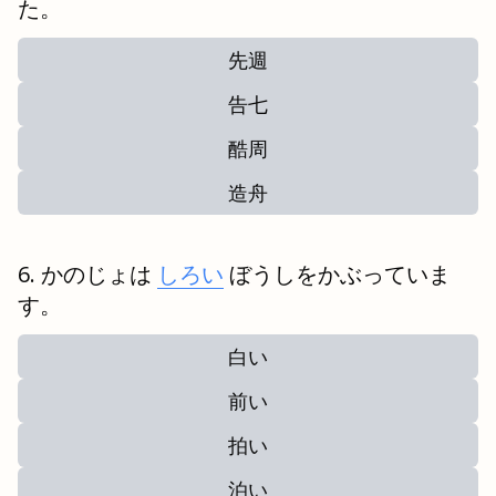
た。
先週
告七
酷周
造舟
かのじょは
しろい
ぼうしをかぶっていま
す。
白い
前い
拍い
泊い