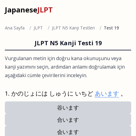
Japanese
JLPT
/
/
/
Ana Sayfa
JLPT
JLPT N5 Kanji Testleri
Test 19
JLPT N5 Kanji Testi 19
Vurgulanan metin için doğru kana okunuşunu veya
kanji yazımını seçin, ardından anlamı doğrulamak için
aşağıdaki cümle çevirilerini inceleyin.
かのじょには しゅうに いちど
あいます
。
谷います
合います
会います