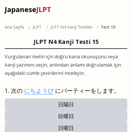
Japanese
JLPT
/
/
/
Ana Sayfa
JLPT
JLPT N4 Kanji Testleri
Test 15
JLPT N4 Kanji Testi 15
Vurgulanan metin için doğru kana okunuşunu veya
kanji yazımını seçin, ardından anlamı doğrulamak için
aşağıdaki cümle çevirilerini inceleyin.
次の
にちようび
にパーティーをします。
日陽日
目曜日
日曜日