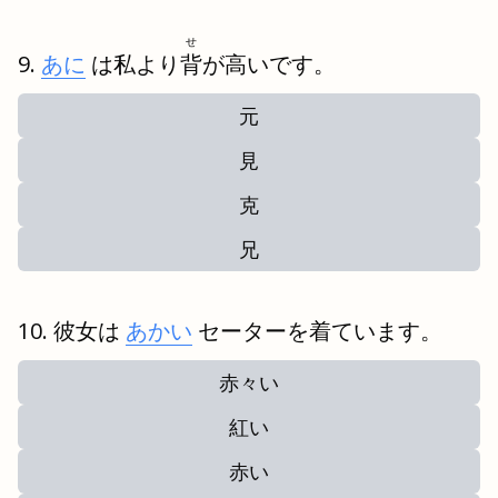
せ
あに
は私より
背
が高いです。
元
見
克
兄
彼女は
あかい
セーターを着ています。
赤々い
紅い
赤い