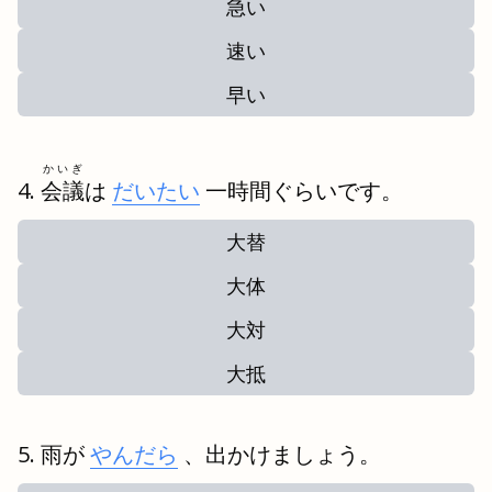
急い
速い
早い
かいぎ
会議
は
だいたい
一時間ぐらいです。
大替
大体
大対
大抵
雨が
やんだら
、出かけましょう。