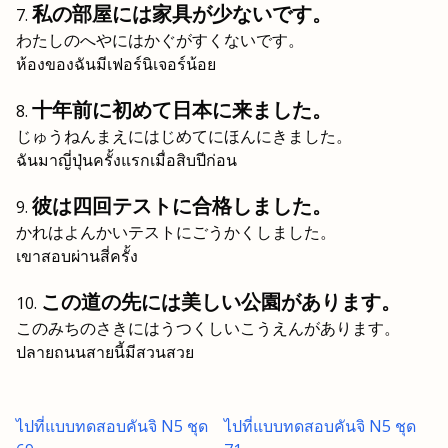
私の部屋には家具が少ないです。
わたしのへやにはかぐがすくないです。
ห้องของฉันมีเฟอร์นิเจอร์น้อย
十年前に初めて日本に来ました。
じゅうねんまえにはじめてにほんにきました。
ฉันมาญี่ปุ่นครั้งแรกเมื่อสิบปีก่อน
彼は四回テストに合格しました。
かれはよんかいテストにごうかくしました。
เขาสอบผ่านสี่ครั้ง
この道の先には美しい公園があります。
このみちのさきにはうつくしいこうえんがあります。
ปลายถนนสายนี้มีสวนสวย
ไปที่แบบทดสอบคันจิ N5 ชุด
ไปที่แบบทดสอบคันจิ N5 ชุด