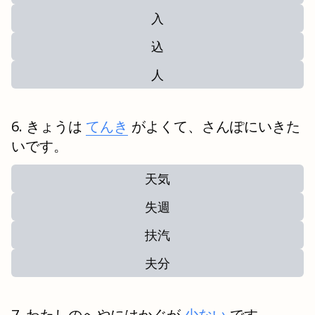
入
込
人
きょうは
てんき
がよくて、さんぽにいきた
いです。
天気
失週
扶汽
夫分
わたしのへやにはかぐが
少ない
です。