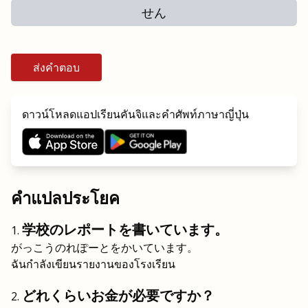
せん
ส่งคำตอบ
ดาวน์โหลดแอปเรียนคันจิและคำศัพท์ภาษาญี่ปุ่น
คำแปลประโยค
学校のレポートを書いています。
がっこうのれぽーとをかいています。
ฉันกำลังเขียนรายงานของโรงเรียน
どれくらいお金が必要ですか？