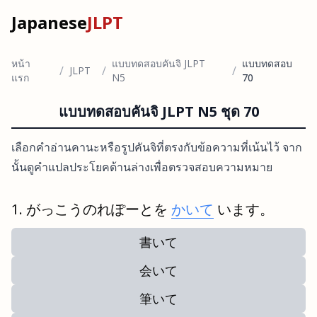
Japanese
JLPT
หน้า
แบบทดสอบคันจิ JLPT
แบบทดสอบ
/
/
/
JLPT
แรก
N5
70
แบบทดสอบคันจิ JLPT N5 ชุด 70
เลือกคำอ่านคานะหรือรูปคันจิที่ตรงกับข้อความที่เน้นไว้ จาก
นั้นดูคำแปลประโยคด้านล่างเพื่อตรวจสอบความหมาย
がっこうのれぽーとを
かいて
います。
書いて
会いて
筆いて