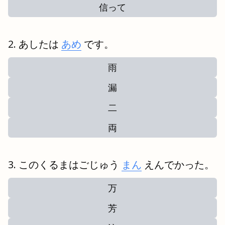
信って
あしたは
あめ
です。
雨
漏
二
両
このくるまはごじゅう
まん
えんでかった。
万
芳