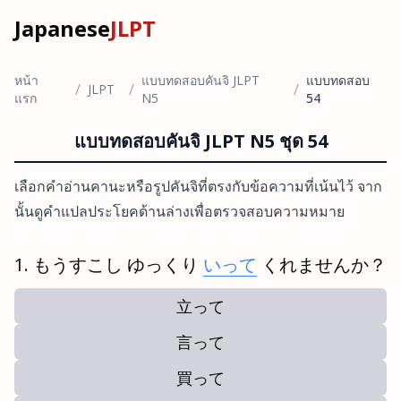
Japanese
JLPT
หน้า
แบบทดสอบคันจิ JLPT
แบบทดสอบ
/
/
/
JLPT
แรก
N5
54
แบบทดสอบคันจิ JLPT N5 ชุด 54
เลือกคำอ่านคานะหรือรูปคันจิที่ตรงกับข้อความที่เน้นไว้ จาก
นั้นดูคำแปลประโยคด้านล่างเพื่อตรวจสอบความหมาย
もうすこし ゆっくり
いって
くれませんか？
立って
言って
買って