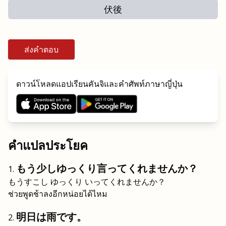
伏後
ส่งคำตอบ
ดาวน์โหลดแอปเรียนคันจิและคำศัพท์ภาษาญี่ปุ่น
คำแปลประโยค
もう少しゆっくり言ってくれませんか？
もうすこし ゆっくり いってくれませんか？
ช่วยพูดช้าลงอีกหน่อยได้ไหม
明日は雨です。