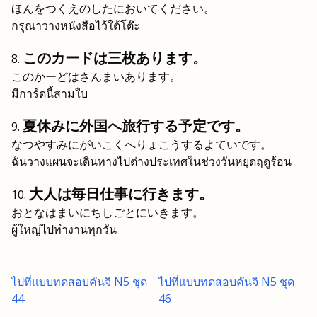
ほんをつくえのしたにおいてください。
กรุณาวางหนังสือไว้ใต้โต๊ะ
このカードは三枚あります。
このかーどはさんまいあります。
มีการ์ดนี้สามใบ
夏休みに外国へ旅行する予定です。
なつやすみにがいこくへりょこうするよていです。
ฉันวางแผนจะเดินทางไปต่างประเทศในช่วงวันหยุดฤดูร้อน
大人は毎日仕事に行きます。
おとなはまいにちしごとにいきます。
ผู้ใหญ่ไปทำงานทุกวัน
ไปที่แบบทดสอบคันจิ N5 ชุด
ไปที่แบบทดสอบคันจิ N5 ชุด
44
46