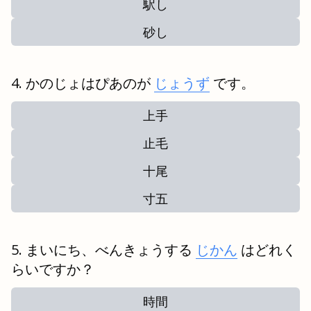
駅し
砂し
かのじょはぴあのが
じょうず
です。
上手
止毛
十尾
寸五
まいにち、べんきょうする
じかん
はどれく
らいですか？
時間