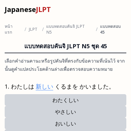
Japanese
JLPT
หน้า
แบบทดสอบคันจิ JLPT
แบบทดสอบ
/
/
/
JLPT
แรก
N5
45
แบบทดสอบคันจิ JLPT N5 ชุด 45
เลือกคำอ่านคานะหรือรูปคันจิที่ตรงกับข้อความที่เน้นไว้ จาก
นั้นดูคำแปลประโยคด้านล่างเพื่อตรวจสอบความหมาย
わたしは
新しい
くるまを かいました。
わたくしい
やさしい
おいしい