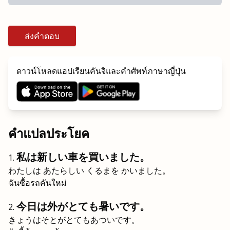
ส่งคำตอบ
ดาวน์โหลดแอปเรียนคันจิและคำศัพท์ภาษาญี่ปุ่น
คำแปลประโยค
私は新しい車を買いました。
わたしは あたらしい くるまを かいました。
ฉันซื้อรถคันใหม่
今日は外がとても暑いです。
きょうはそとがとてもあついです。