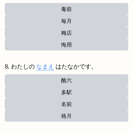
毒前
毎月
梅店
悔用
わたしの
なまえ
はたなかです。
酪六
多駅
名前
格月