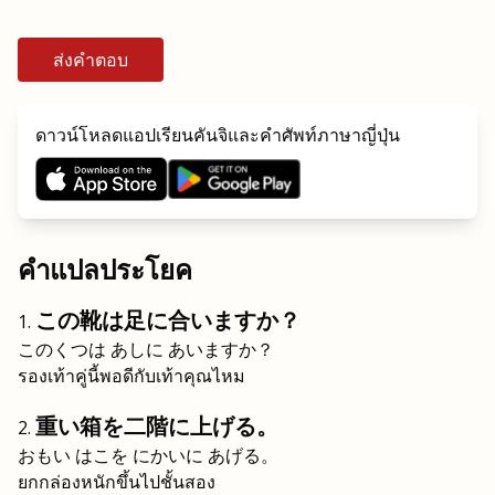
ส่งคำตอบ
ดาวน์โหลดแอปเรียนคันจิและคำศัพท์ภาษาญี่ปุ่น
คำแปลประโยค
この靴は足に合いますか？
このくつは あしに あいますか？
รองเท้าคู่นี้พอดีกับเท้าคุณไหม
重い箱を二階に上げる。
おもい はこを にかいに あげる。
ยกกล่องหนักขึ้นไปชั้นสอง