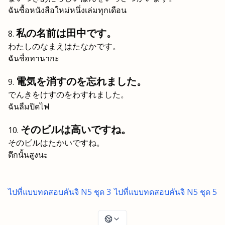
ฉันซื้อหนังสือใหม่หนึ่งเล่มทุกเดือน
私の名前は田中です。
わたしのなまえはたなかです。
ฉันชื่อทานากะ
電気を消すのを忘れました。
でんきをけすのをわすれました。
ฉันลืมปิดไฟ
そのビルは高いですね。
そのビルはたかいですね。
ตึกนั้นสูงนะ
ไปที่แบบทดสอบคันจิ N5 ชุด 3
ไปที่แบบทดสอบคันจิ N5 ชุด 5