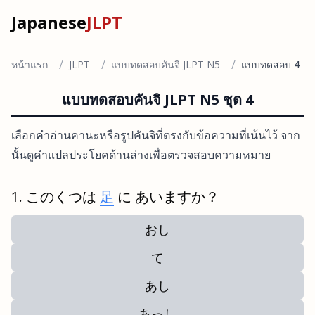
Japanese
JLPT
/
/
/
หน้าแรก
JLPT
แบบทดสอบคันจิ JLPT N5
แบบทดสอบ 4
แบบทดสอบคันจิ JLPT N5 ชุด 4
เลือกคำอ่านคานะหรือรูปคันจิที่ตรงกับข้อความที่เน้นไว้ จาก
นั้นดูคำแปลประโยคด้านล่างเพื่อตรวจสอบความหมาย
このくつは
足
に あいますか？
おし
て
あし
あっし