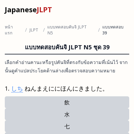
Japanese
JLPT
หน้า
แบบทดสอบคันจิ JLPT
แบบทดสอบ
/
/
/
JLPT
แรก
N5
39
แบบทดสอบคันจิ JLPT N5 ชุด 39
เลือกคำอ่านคานะหรือรูปคันจิที่ตรงกับข้อความที่เน้นไว้ จาก
นั้นดูคำแปลประโยคด้านล่างเพื่อตรวจสอบความหมาย
しち
ねんまえににほんにきました。
飲
水
七