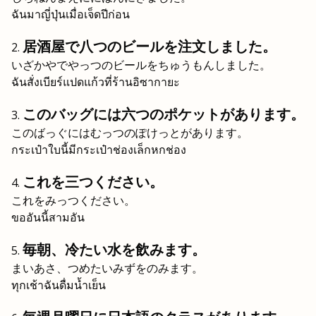
ฉันมาญี่ปุ่นเมื่อเจ็ดปีก่อน
居酒屋で八つのビールを注文しました。
いざかやでやっつのビールをちゅうもんしました。
ฉันสั่งเบียร์แปดแก้วที่ร้านอิซากายะ
このバッグには六つのポケットがあります。
このばっぐにはむっつのぽけっとがあります。
กระเป๋าใบนี้มีกระเป๋าช่องเล็กหกช่อง
これを三つください。
これをみっつください。
ขออันนี้สามอัน
毎朝、冷たい水を飲みます。
まいあさ、つめたいみずをのみます。
ทุกเช้าฉันดื่มน้ำเย็น