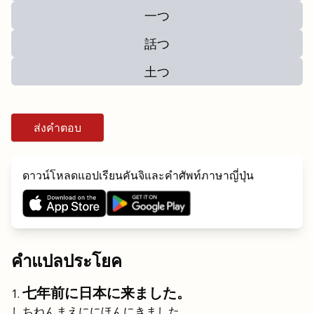
一つ
話つ
土つ
ส่งคำตอบ
ดาวน์โหลดแอปเรียนคันจิและคำศัพท์ภาษาญี่ปุ่น
คำแปลประโยค
七年前に日本に来ました。
しちねんまえににほんにきました。