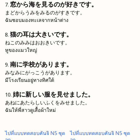
窓から海を見るのが好きです。
まどからうみをみるのがすきです。
ฉันชอบมองทะเลจากหน้าต่าง
猫の耳は大きいです。
ねこのみみはおおきいです。
หูของแมวใหญ่
南に学校があります。
みなみにがっこうがあります。
มีโรงเรียนอยู่ทางทิศใต้
姉に新しい服を見せました。
あねにあたらしいふくをみせました。
ฉันให้พี่สาวดูเสื้อผ้าใหม่
ไปที่แบบทดสอบคันจิ N5 ชุด
ไปที่แบบทดสอบคันจิ N5 ชุด