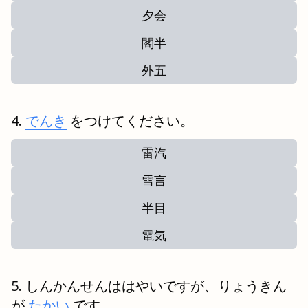
夕会
閣半
外五
でんき
をつけてください。
雷汽
雪言
半目
電気
しんかんせんははやいですが、りょうきん
が
たかい
です。