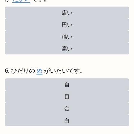
店い
円い
稿い
高い
ひだりの
め
がいたいです。
自
目
金
白