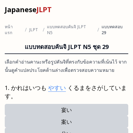
Japanese
JLPT
หน้า
แบบทดสอบคันจิ JLPT
แบบทดสอบ
/
/
/
JLPT
แรก
N5
29
แบบทดสอบคันจิ JLPT N5 ชุด 29
เลือกคำอ่านคานะหรือรูปคันจิที่ตรงกับข้อความที่เน้นไว้ จาก
นั้นดูคำแปลประโยคด้านล่างเพื่อตรวจสอบความหมาย
かれはいつも
やすい
くるまをさがしていま
す。
宴い
案い