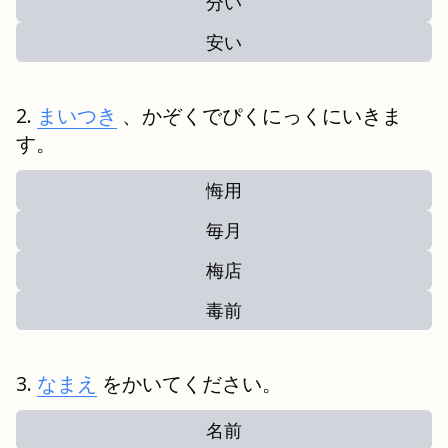
分い
安い
まいつき
、かぞくでぴくにっくにいきま
す。
悔用
毎月
梅店
毒前
なまえ
をかいてください。
名前