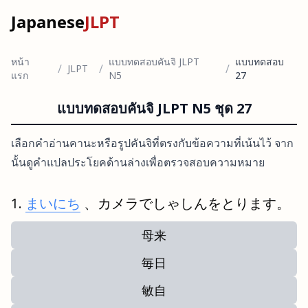
Japanese
JLPT
หน้า
แบบทดสอบคันจิ JLPT
แบบทดสอบ
/
/
/
JLPT
แรก
N5
27
แบบทดสอบคันจิ JLPT N5 ชุด 27
เลือกคำอ่านคานะหรือรูปคันจิที่ตรงกับข้อความที่เน้นไว้ จาก
นั้นดูคำแปลประโยคด้านล่างเพื่อตรวจสอบความหมาย
まいにち
、カメラでしゃしんをとります。
母来
毎日
敏自