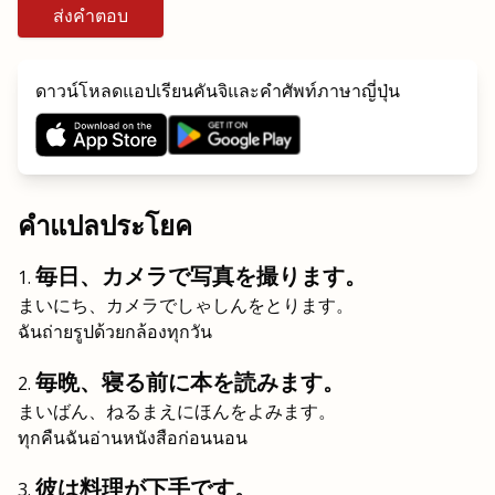
ส่งคำตอบ
ดาวน์โหลดแอปเรียนคันจิและคำศัพท์ภาษาญี่ปุ่น
คำแปลประโยค
毎日、カメラで写真を撮ります。
まいにち、カメラでしゃしんをとります。
ฉันถ่ายรูปด้วยกล้องทุกวัน
毎晩、寝る前に本を読みます。
まいばん、ねるまえにほんをよみます。
ทุกคืนฉันอ่านหนังสือก่อนนอน
彼は料理が下手です。