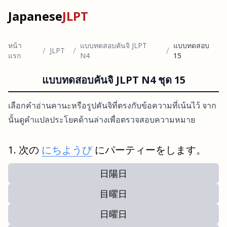
Japanese
JLPT
หน้า
แบบทดสอบคันจิ JLPT
แบบทดสอบ
/
/
/
JLPT
แรก
N4
15
แบบทดสอบคันจิ JLPT N4 ชุด 15
เลือกคำอ่านคานะหรือรูปคันจิที่ตรงกับข้อความที่เน้นไว้ จาก
นั้นดูคำแปลประโยคด้านล่างเพื่อตรวจสอบความหมาย
次の
にちようび
にパーティーをします。
日陽日
目曜日
日曜日