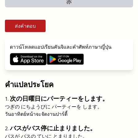
赤
ส่งคำตอบ
ดาวน์โหลดแอปเรียนคันจิและคำศัพท์ภาษาญี่ปุ่น
คำแปลประโยค
次の日曜日にパーティーをします。
つぎの にちようびに パーティーを します。
วันอาทิตย์หน้าจะจัดงานปาร์ตี้
バスがバス停に止まりました。
バスが バスの ていに とまりました。