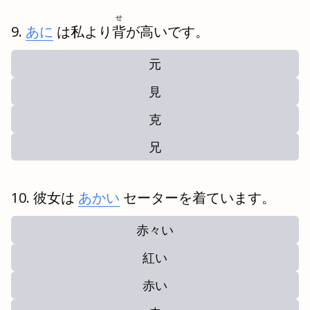
せ
あに
は私より
背
が高いです。
元
見
克
兄
彼女は
あかい
セーターを着ています。
赤々い
紅い
赤い