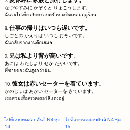
なつやすみに かぞくと りょこうします。
ฉันจะไปเที่ยวกับครอบครัวช่วงปิดเทอมฤดูร้อน
仕事の帰りはいつも遅いです。
しごとの かえりは いつも おそいです。
ฉันกลับจากงานดึกเสมอ
兄は私より背が高いです。
あには わたしより せが たかいです。
พี่ชายของฉันสูงกว่าฉัน
彼女は赤いセーターを着ています。
かのじょは あかい セーターを きています。
เธอสวมเสื้อสเวตเตอร์สีแดงอยู่
ไปที่แบบทดสอบคันจิ N4 ชุด
ไปที่แบบทดสอบคันจิ N4 ชุด
14
16