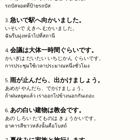
รถบัสจอดที่ป้ายรถบัส
急いで駅へ向かいました。
いそいで えきへ むかいました。
ฉันรีบมุ่งหน้าไปที่สถานี
会議は大体一時間ぐらいです。
かいぎは だいたい いちじかん ぐらいです。
การประชุมใช้เวลาประมาณหนึ่งชั่วโมง
雨が止んだら、出かけましょう。
あめが やんだら、でかけましょう。
ถ้าฝนหยุดแล้ว เราออกไปข้างนอกกันเถอะ
あの白い建物は教会です。
あの しろい たてものは きょうかいです。
อาคารสีขาวหลังนั้นคือโบสถ์
夏休みに家族と旅行します。