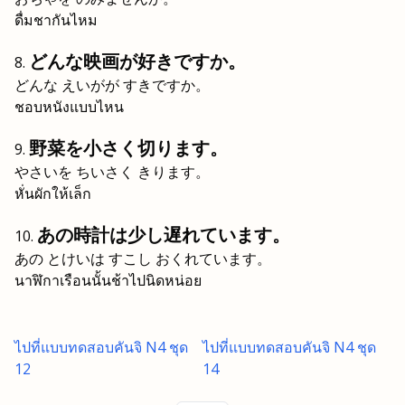
ดื่มชากันไหม
どんな映画が好きですか。
どんな えいがが すきですか。
ชอบหนังแบบไหน
野菜を小さく切ります。
やさいを ちいさく きります。
หั่นผักให้เล็ก
あの時計は少し遅れています。
あの とけいは すこし おくれています。
นาฬิกาเรือนนั้นช้าไปนิดหน่อย
ไปที่แบบทดสอบคันจิ N4 ชุด
ไปที่แบบทดสอบคันจิ N4 ชุด
12
14