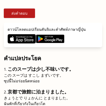
ส่งคำตอบ
ดาวน์โหลดแอปเรียนคันจิและคำศัพท์ภาษาญี่ปุ่น
คำแปลประโยค
このスープは少し不味いです。
この スープは すこし まずいです。
ซุปนี้ไม่อร่อยนิดหน่อย
京都で旅館に泊まりました。
きょうとで りょかんに とまりました。
ฉันพักที่เรียวกังในเกียวโต