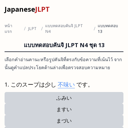
Japanese
JLPT
หน้า
แบบทดสอบคันจิ JLPT
แบบทดสอบ
/
/
/
JLPT
แรก
N4
13
แบบทดสอบคันจิ JLPT N4 ชุด 13
เลือกคำอ่านคานะหรือรูปคันจิที่ตรงกับข้อความที่เน้นไว้ จาก
นั้นดูคำแปลประโยคด้านล่างเพื่อตรวจสอบความหมาย
このスープは少し
不味い
です。
ふみい
ますい
まづい