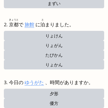
まずい
きょうと
と
京都
で
旅館
に
泊
まりました。
りょけん
りょがん
たびかん
りょかん
今日の
ゆうがた
、時間がありますか。
夕形
優方