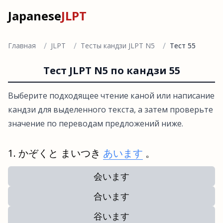
Japanese
JLPT
/
/
/
Главная
JLPT
Тесты кандзи JLPT N5
Тест 55
Тест JLPT N5 по кандзи 55
Выберите подходящее чтение каной или написание
кандзи для выделенного текста, а затем проверьте
значение по переводам предложений ниже.
かぞくと まいつき
あいます
。
会います
合います
谷います