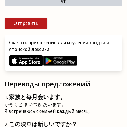
針
Отправить
Скачать приложение для изучения кандзи и
японской лексики
Переводы предложений
家族と毎月会います。
かぞくと まいつき あいます。
Я встречаюсь с семьей каждый месяц.
この映画は新しいですか？