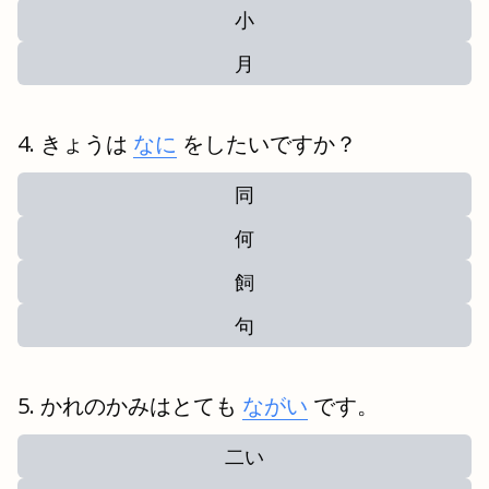
小
月
きょうは
なに
をしたいですか？
同
何
飼
句
かれのかみはとても
ながい
です。
二い