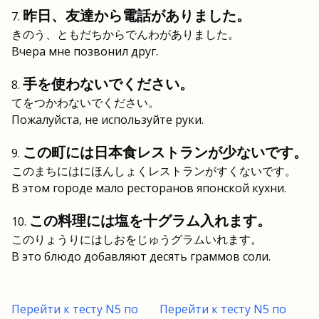
昨日、友達から電話がありました。
きのう、ともだちからでんわがありました。
Вчера мне позвонил друг.
手を使わないでください。
てをつかわないでください。
Пожалуйста, не используйте руки.
この町には日本食レストランが少ないです。
このまちにはにほんしょくレストランがすくないです。
В этом городе мало ресторанов японской кухни.
この料理には塩を十グラム入れます。
このりょうりにはしおをじゅうグラムいれます。
В это блюдо добавляют десять граммов соли.
Перейти к тесту N5 по
Перейти к тесту N5 по