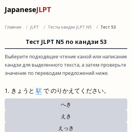
Japanese
JLPT
/
/
/
Главная
JLPT
Тесты кандзи JLPT N5
Тест 53
Тест JLPT N5 по кандзи 53
Выберите подходящее чтение каной или написание
кандзи для выделенного текста, а затем проверьте
значение по переводам предложений ниже.
きょうと
駅
で のりかえてください。
へき
えき
えっき