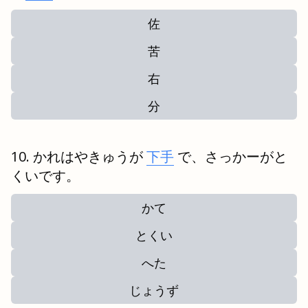
佐
苦
右
分
かれはやきゅうが
下手
で、さっかーがと
くいです。
かて
とくい
へた
じょうず