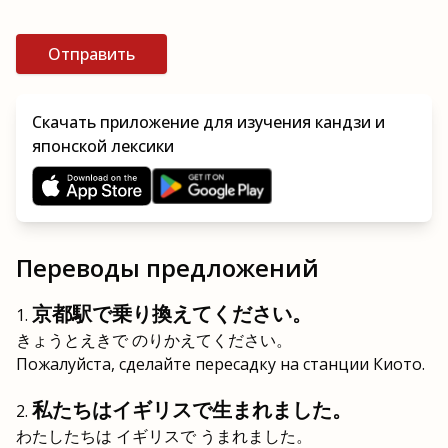
Отправить
Скачать приложение для изучения кандзи и
японской лексики
Переводы предложений
京都駅で乗り換えてください。
きょうとえきで のりかえてください。
Пожалуйста, сделайте пересадку на станции Киото.
私たちはイギリスで生まれました。
わたしたちは イギリスで うまれました。