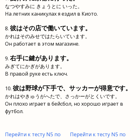
なつやすみに きょうとに いった。
На летних каникулах я ездил в Киото.
彼はその店で働いています。
かれはそのみせではたらいています。
Он работает в этом магазине.
右手に鍵があります。
みぎてにかぎがあります。
В правой руке есть ключ.
彼は野球が下手で、サッカーが得意です。
かれはやきゅうがへたで、さっかーがとくいです。
Он плохо играет в бейсбол, но хорошо играет в
футбол.
Перейти к тесту N5 по
Перейти к тесту N5 по