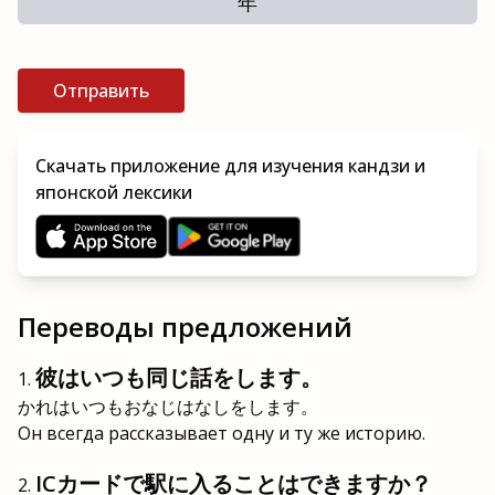
年
Отправить
Скачать приложение для изучения кандзи и
японской лексики
Переводы предложений
彼はいつも同じ話をします。
かれはいつもおなじはなしをします。
Он всегда рассказывает одну и ту же историю.
ICカードで駅に入ることはできますか？