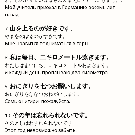
わたしのせんせいははちねんまえにどいつにきました。
Мой учитель приехал в Германию восемь лет
назад.
山を上るのが好きです。
やまをのぼるのがすきです。
Мне нравится подниматься в горы.
私は毎日、二キロメートル泳ぎます。
わたしはまいにち、にキロメートルおよぎます。
Я каждый день проплываю два километра.
おにぎりを七つお願いします。
おにぎりをななつおねがいします。
Семь онигири, пожалуйста.
その年は忘れられないです。
そのとしはわすれられないです。
Этот год невозможно забыть.