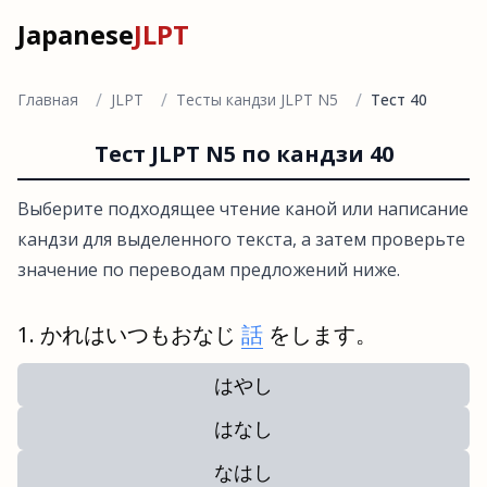
Japanese
JLPT
/
/
/
Главная
JLPT
Тесты кандзи JLPT N5
Тест 40
Тест JLPT N5 по кандзи 40
Выберите подходящее чтение каной или написание
кандзи для выделенного текста, а затем проверьте
значение по переводам предложений ниже.
かれはいつもおなじ
話
をします。
はやし
はなし
なはし