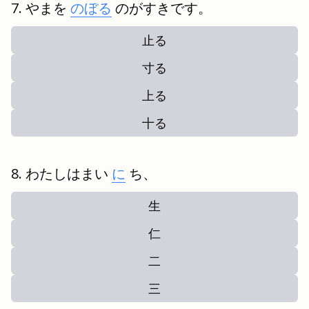
やまを
のぼる
のがすきです。
止る
寸る
上る
十る
わたしはまい
に
ち、
生
仁
二
三