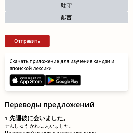
駄守
献言
Отправить
Скачать приложение для изучения кандзи и
японской лексики
Переводы предложений
先週彼に会いました。
せんしゅう かれに あいました。