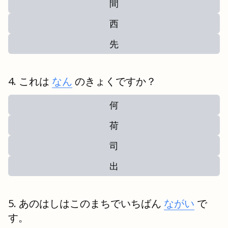
間
西
先
これは
なん
のきょくですか？
何
荷
司
出
あのはしはこのまちでいちばん
ながい
で
す。