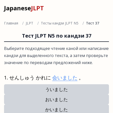
Japanese
JLPT
/
/
/
Главная
JLPT
Тесты кандзи JLPT N5
Тест 37
Тест JLPT N5 по кандзи 37
Выберите подходящее чтение каной или написание
кандзи для выделенного текста, а затем проверьте
значение по переводам предложений ниже.
せんしゅう かれに
会いました
。
ういました
おいました
かいました