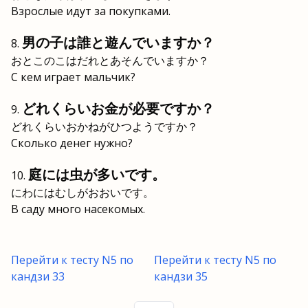
Взрослые идут за покупками.
男の子は誰と遊んでいますか？
おとこのこはだれとあそんでいますか？
С кем играет мальчик?
どれくらいお金が必要ですか？
どれくらいおかねがひつようですか？
Сколько денег нужно?
庭には虫が多いです。
にわにはむしがおおいです。
В саду много насекомых.
Перейти к тесту N5 по
Перейти к тесту N5 по
кандзи 33
кандзи 35