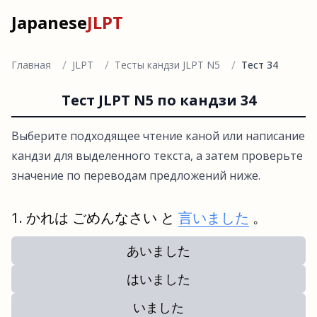
Japanese
JLPT
/
/
/
Главная
JLPT
Тесты кандзи JLPT N5
Тест 34
Тест JLPT N5 по кандзи 34
Выберите подходящее чтение каной или написание
кандзи для выделенного текста, а затем проверьте
значение по переводам предложений ниже.
かれは ごめんなさい と
言いました
。
あいました
はいました
いました