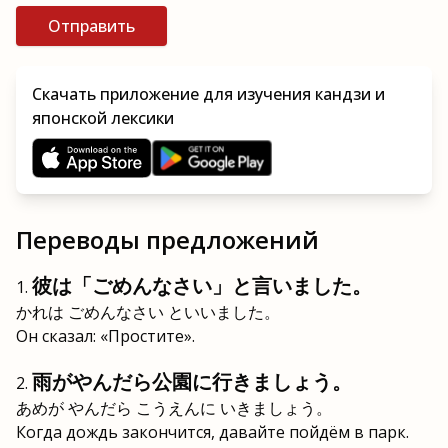
Отправить
Скачать приложение для изучения кандзи и
японской лексики
Переводы предложений
彼は「ごめんなさい」と言いました。
かれは ごめんなさい といいました。
Он сказал: «Простите».
雨がやんだら公園に行きましょう。
あめが やんだら こうえんに いきましょう。
Когда дождь закончится, давайте пойдём в парк.