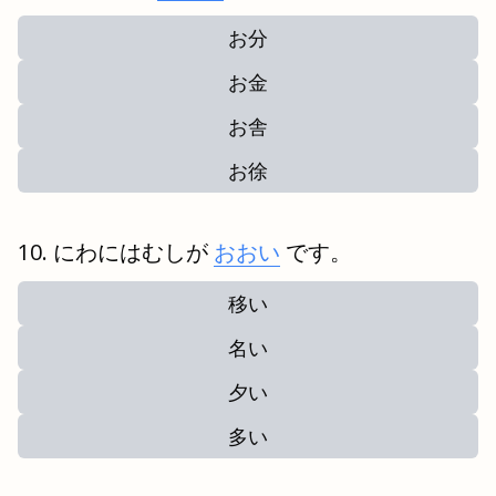
お分
お金
お舎
お徐
にわにはむしが
おおい
です。
移い
名い
夕い
多い